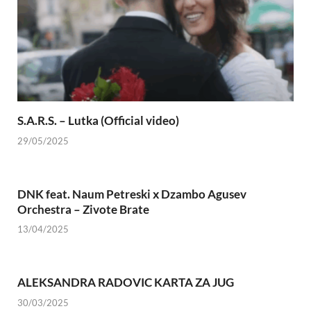
S.A.R.S. – Lutka (Official video)
29/05/2025
DNK feat. Naum Petreski х Dzambo Agusev
Orchestra – Zivote Brate
13/04/2025
ALEKSANDRA RADOVIC KARTA ZA JUG
30/03/2025