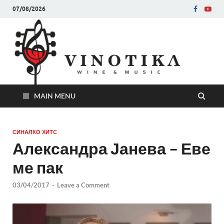
07/08/2026
Ви
Во слу
на нег
величе
Винот
MAIN MENU
СИНАЛКО ХИТС
Александра Јанева – Еве
ме пак
03/04/2017
-
Leave a Comment