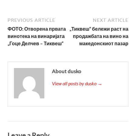
PREVIOUS ARTICLE
NEXT ARTICLE
ФОТО: Отворена првата
„Тиквеш“ бележи раст на
винотека на винаријата
продажбата на вино на
„Гоце Делчев – Тиквеш“
македонскиот пазар
About dusko
View all posts by dusko →
Leave a Reply