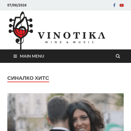
07/08/2026
Ви
Во слу
на нег
величе
Винот
MAIN MENU
СИНАЛКО ХИТС