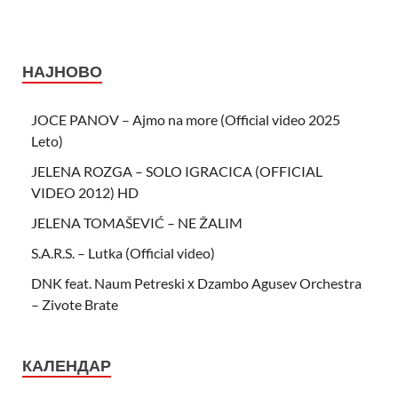
НАЈНОВО
JOCE PANOV – Ajmo na more (Official video 2025
Leto)
JELENA ROZGA – SOLO IGRACICA (OFFICIAL
VIDEO 2012) HD
JELENA TOMAŠEVIĆ – NE ŽALIM
S.A.R.S. – Lutka (Official video)
DNK feat. Naum Petreski х Dzambo Agusev Orchestra
– Zivote Brate
КАЛЕНДАР