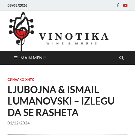
08/08/2026
Ви
Во слу
на нег
величе
Винот
MAIN MENU
СИНАЛКО ХИТС
LJUBOJNA & ISMAIL
LUMANOVSKI – IZLEGU
DA SE RASHETA
01/12/2024