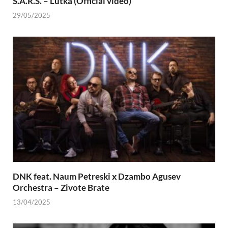
S.A.R.S. – Lutka (Official video)
29/05/2025
DNK feat. Naum Petreski х Dzambo Agusev
Orchestra – Zivote Brate
13/04/2025