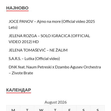
НАЈНОВО
JOCE PANOV – Ajmo na more (Official video 2025
Leto)
JELENA ROZGA – SOLO IGRACICA (OFFICIAL
VIDEO 2012) HD
JELENA TOMAŠEVIĆ – NE ŽALIM
S.A.R.S. – Lutka (Official video)
DNK feat. Naum Petreski х Dzambo Agusev Orchestra
– Zivote Brate
КАЛЕНДАР
August 2026
M
T
W
T
F
S
S