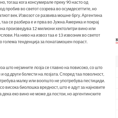
о, тогаш кога консумирале преку 90 насто од
од пробив во светот созрева во осумдесеттите, но
тиот век. Извозот се развива мошне бргу. Аргентина
, таа се разбира е и прва во Јужна Америка и покрај
ина произведува 12 милиони хектолитри вино или
лови. На ниво на извоз таа е 13 извозник во светот
со голема тенденција за понатамошен пораст.
оа што нејзините лозја се главно на повисоко, со што
 и од други болести на лозјата. Според таа поволност,
отребува малку или воопшто не употребува пестициди.
 со висока биолошка вредност, што е адут за најновите
 дека еко вино не може да постои, но аргентинските