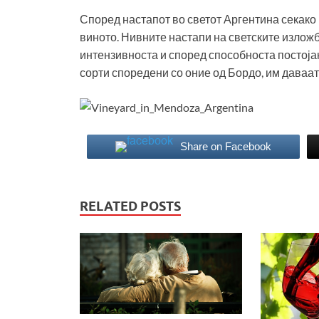
Според настапот во светот Аргентина секако 
виното. Нивните настапи на светските излож
интензивноста и според способноста постоја
сорти споредени со оние од Бордо, им даваат
Share on Facebook
RELATED POSTS