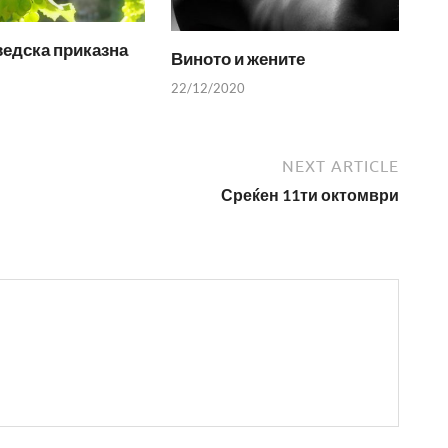
едска приказна
Виното и жените
22/12/2020
NEXT ARTICLE
Среќен 11ти октомври