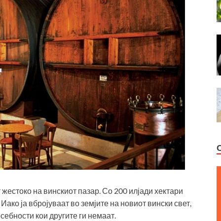
 жестоко на винскиот пазар. Со 200 илјади хектари
 Иако ја вбројуваат во земјите на новиот вински свет,
себности кои другите ги немаат.