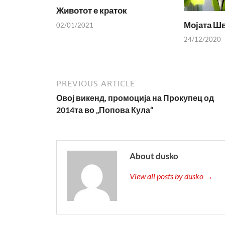
Животот е краток
Мојата Шв
02/01/2021
24/12/2020
PREVIOUS ARTICLE
Овој викенд, промоција на Прокупец од
2014та во „Попова Кула“
About dusko
View all posts by dusko →