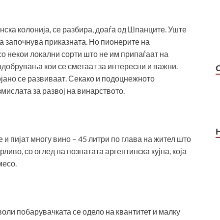
ска колонија, се разбира, доаѓа од Шпанците. Уште
га започнува приказната. Но пионерите на
о некои локални сорти што не им припаѓаат на
одобрувања кои се сметаат за интересни и важни.
ојано се развиваат. Секако и подоцнежното
мислата за развој на винарството.
и пијат многу вино – 45 литри по глава на жител што
ливо, со оглед на познатата аргентинска кујна, која
месо.
оволи побарувачката се одело на квантитет и малку