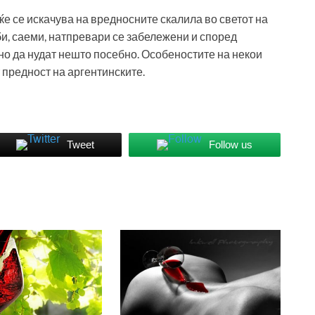
ќе се искачува на вредносните скалила во светот на
би, саеми, натпревари се забележени и според
но да нудат нешто посебно. Особеностите на некои
 предност на аргентинските.
Tweet
Follow us