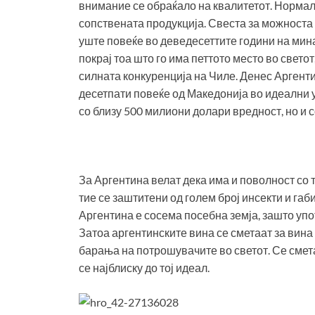
внимание се обраќало на квалитетот. Нормалн
сопствената продукција. Свеста за можноста 
уште повеќе во деведесеттите години на мина
покрај тоа што го има петтото место во светот
силната конкуренција на Чиле. Денес Аргент
десетпати повеќе од Македонија во идеални ус
со близу 500 милиони долари вредност, но и 
За Аргентина велат дека има и поволност со т
тие се заштитени од голем број инсекти и габи
Аргентина е сосема посебна земја, зашто уп
Затоа аргентинските вина се сметаат за вина
барања на потрошувачите во светот. Се смета
се најблиску до тој идеал.