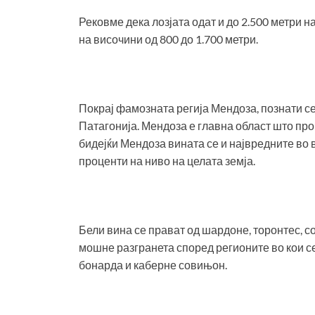
Рековме дека лозјата одат и до 2.500 метри 
на височини од 800 до 1.700 метри.
Покрај фамозната регија Мендоза, познати се
Патагонија. Мендоза е главна област што про
бидејќи Мендоза вината се и највредните во 
проценти на ниво на целата земја.
Бели вина се прават од шардоне, торонтес, с
мошне разгранета според регионите во кои с
бонарда и каберне совињон.