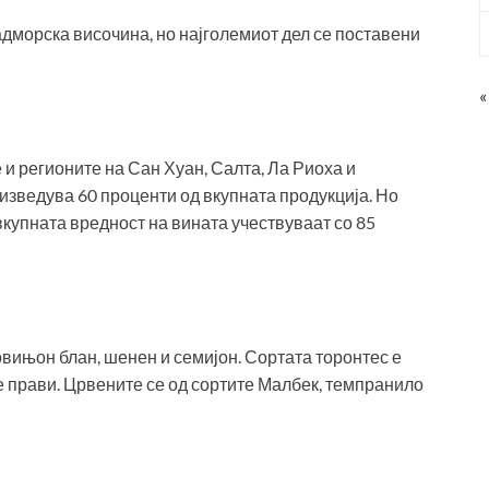
надморска височина, но најголемиот дел се поставени
«
 и регионите на Сан Хуан, Салта, Ла Риоха и
изведува 60 проценти од вкупната продукција. Но
вкупната вредност на вината учествуваат со 85
овињон блан, шенен и семијон. Сортата торонтес е
е прави. Црвените се од сортите Малбек, темпранило