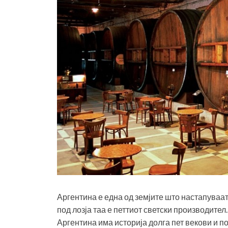
Аргентина е една од земјите што настапуваат
под лозја таа е петтиот светски производител.
Аргентина има историја долга пет векови и по