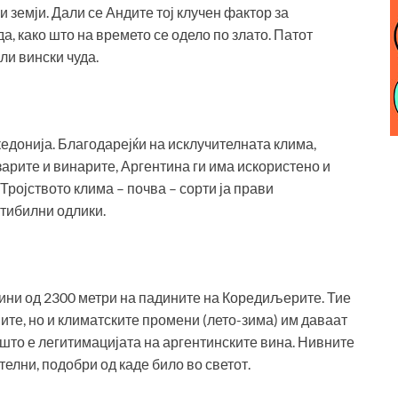
 земји. Дали се Андите тој клучен фактор за
да, како што на времето се одело по злато. Патот
ли вински чуда.
кедонија. Благодарејќи на исклучителната клима,
арите и винарите, Аргентина ги има искористено и
ројството клима – почва – сорти ја прави
ктибилни одлики.
чини од 2300 метри на падините на Коредиљерите. Тие
ите, но и климатските промени (лето-зима) им даваат
 што е легитимацијата на аргентинските вина. Нивните
телни, подобри од каде било во светот.