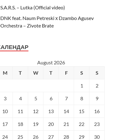
S.A.R.S. – Lutka (Official video)
DNK feat. Naum Petreski х Dzambo Agusev
Orchestra – Zivote Brate
КАЛЕНДАР
August 2026
M
T
W
T
F
S
S
1
2
3
4
5
6
7
8
9
10
11
12
13
14
15
16
17
18
19
20
21
22
23
24
25
26
27
28
29
30