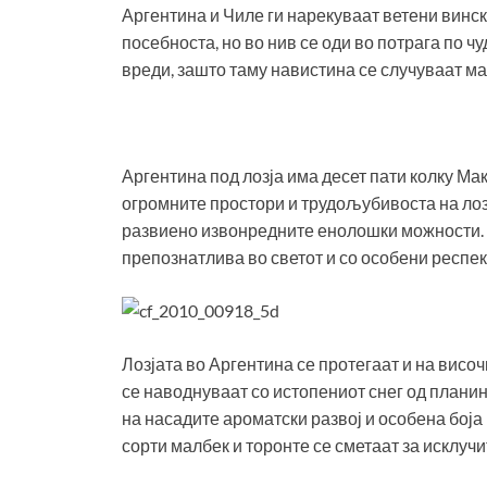
Аргентина и Чиле ги нарекуваат ветени вински
посебноста, но во нив се оди во потрага по чу
вреди, зашто таму навистина се случуваат ма
Аргентина под лозја има десет пати колку Ма
огромните простори и трудољубивоста на лоз
развиено извонредните енолошки можности. Т
препознатлива во светот и со особени респе
Лозјата во Аргентина се протегаат и на висо
се наводнуваат со истопениот снег од планин
на насадите ароматски развој и особена боја
сорти малбек и торонте се сметаат за исклучи