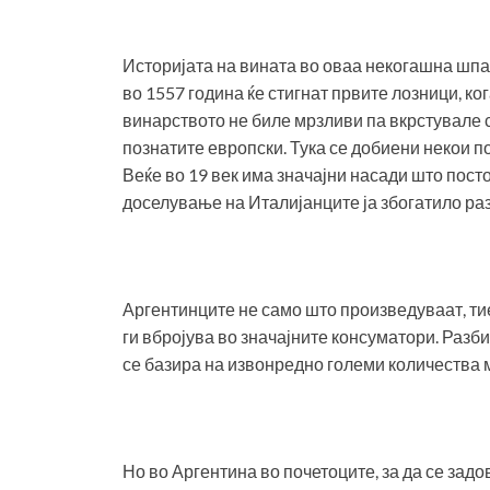
Историјата на вината во оваа некогашна шпан
во 1557 година ќе стигнат првите лозници, ко
винарството не биле мрзливи па вкрстувале с
познатите европски. Тука се добиени некои п
Веќе во 19 век има значајни насади што пост
доселување на Италијанците ја збогатило раз
Аргентинците не само што произведуваат, тие 
ги вбројува во значајните консуматори. Разбир
се базира на извонредно големи количества 
Но во Аргентина во почетоците, за да се зад