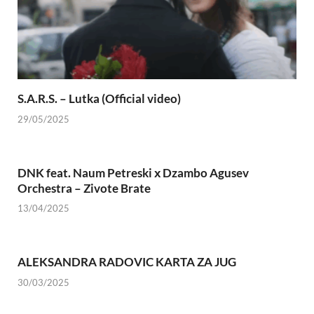
S.A.R.S. – Lutka (Official video)
29/05/2025
DNK feat. Naum Petreski х Dzambo Agusev
Orchestra – Zivote Brate
13/04/2025
ALEKSANDRA RADOVIC KARTA ZA JUG
30/03/2025