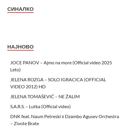
СИНАЛКО
НАЈНОВО
JOCE PANOV – Ajmo na more (Official video 2025
Leto)
JELENA ROZGA – SOLO IGRACICA (OFFICIAL
VIDEO 2012) HD
JELENA TOMAŠEVIĆ – NE ŽALIM
S.A.R.S. – Lutka (Official video)
DNK feat. Naum Petreski х Dzambo Agusev Orchestra
– Zivote Brate