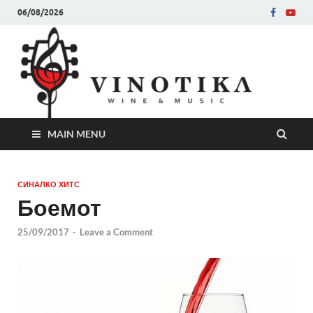
06/08/2026
Ви
Во слу
на нег
величе
Винот
MAIN MENU
СИНАЛКО ХИТС
Боемот
25/09/2017
-
Leave a Comment