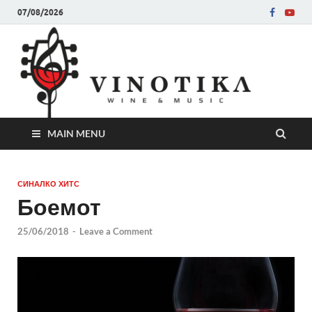
07/08/2026
Ви
Во слу
на нег
величе
Винот
MAIN MENU
СИНАЛКО ХИТС
Боемот
25/06/2018
-
Leave a Comment