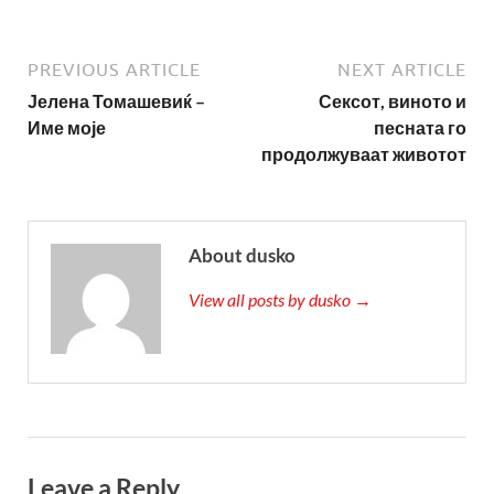
PREVIOUS ARTICLE
NEXT ARTICLE
Јелена Томашевиќ –
Сексот, виното и
Име моје
песната го
продолжуваат животот
About dusko
View all posts by dusko →
Leave a Reply