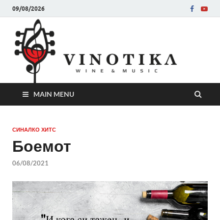
09/08/2026
Ви
Во слу
на нег
величе
Винот
MAIN MENU
СИНАЛКО ХИТС
Боемот
06/08/2021