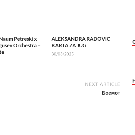
Naum Petreski х
ALEKSANDRA RADOVIC
usev Orchestra –
KARTA ZA JUG
te
30/03/2025
NEXT ARTICLE
Боемот