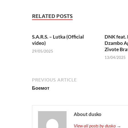
RELATED POSTS
S.A.R.S. – Lutka (Official
DNK feat. 
video)
Dzambo Ag
Zivote Bra
29/05/2025
13/04/2025
PREVIOUS ARTICLE
Боемот
About dusko
View all posts by dusko →