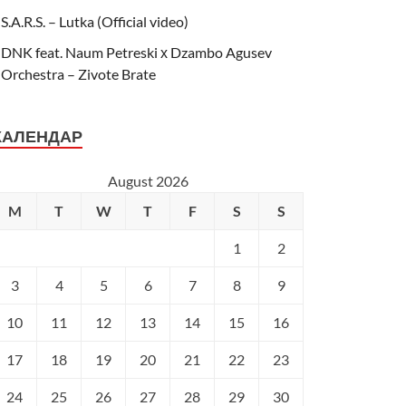
S.A.R.S. – Lutka (Official video)
DNK feat. Naum Petreski х Dzambo Agusev
Orchestra – Zivote Brate
КАЛЕНДАР
August 2026
M
T
W
T
F
S
S
1
2
3
4
5
6
7
8
9
10
11
12
13
14
15
16
17
18
19
20
21
22
23
24
25
26
27
28
29
30