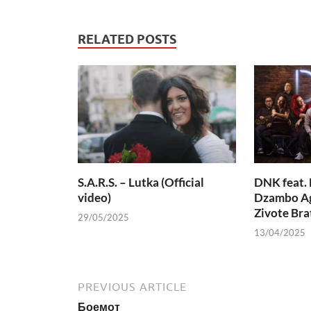
RELATED POSTS
S.A.R.S. – Lutka (Official
DNK feat. 
video)
Dzambo Ag
Zivote Bra
29/05/2025
13/04/2025
PREVIOUS ARTICLE
Боемот