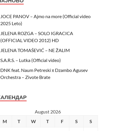
НАЈНОВО
JOCE PANOV – Ajmo na more (Official video
2025 Leto)
JELENA ROZGA – SOLO IGRACICA
(OFFICIAL VIDEO 2012) HD
JELENA TOMAŠEVIĆ – NE ŽALIM
S.A.R.S. – Lutka (Official video)
DNK feat. Naum Petreski х Dzambo Agusev
Orchestra – Zivote Brate
КАЛЕНДАР
August 2026
M
T
W
T
F
S
S