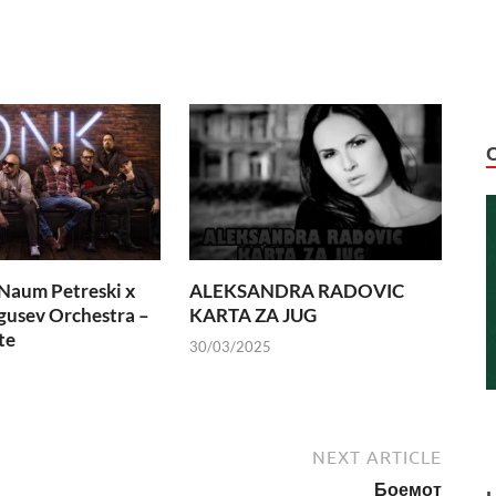
Naum Petreski х
ALEKSANDRA RADOVIC
usev Orchestra –
KARTA ZA JUG
te
30/03/2025
NEXT ARTICLE
Боемот