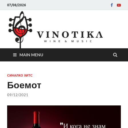
07/08/2026
Ви
Во слу
на нег
величе
Винот
MAIN MENU
СИНАЛКО ХИТС
Боемот
09/12/2021