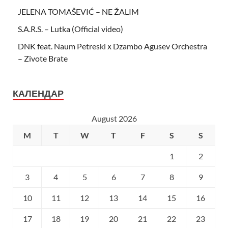
JELENA TOMAŠEVIĆ – NE ŽALIM
S.A.R.S. – Lutka (Official video)
DNK feat. Naum Petreski х Dzambo Agusev Orchestra
– Zivote Brate
КАЛЕНДАР
August 2026
M
T
W
T
F
S
S
1
2
3
4
5
6
7
8
9
10
11
12
13
14
15
16
17
18
19
20
21
22
23