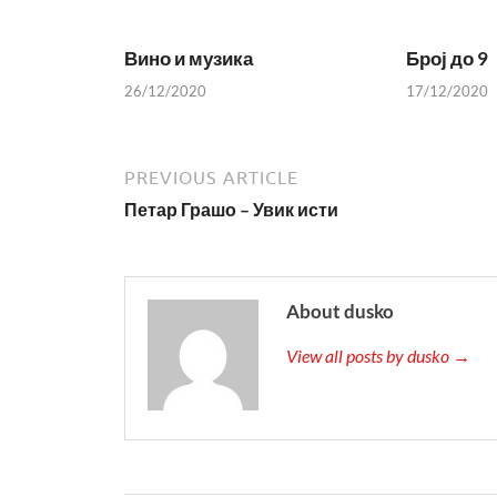
Вино и музика
Број до 9
26/12/2020
17/12/2020
PREVIOUS ARTICLE
Петар Грашо – Увик исти
About dusko
View all posts by dusko →