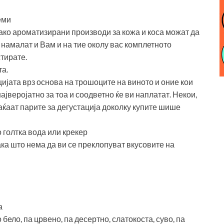
еми
јако ароматизирани производи за кожа и коса можат да
 намалат и Вам и на тие околу вас комплетното
тирате.
та.
ијата врз основа на трошоците на виното и оние кои
најверојатно за тоа и соодветно ќе ви наплатат. Некои,
раќаат парите за дегустација доколку купите шише
 голтка вода или крекер
така што нема да ви се преклопуват вкусовите на
а
бело, па црвено, па десертно, слатокоста, суво, па