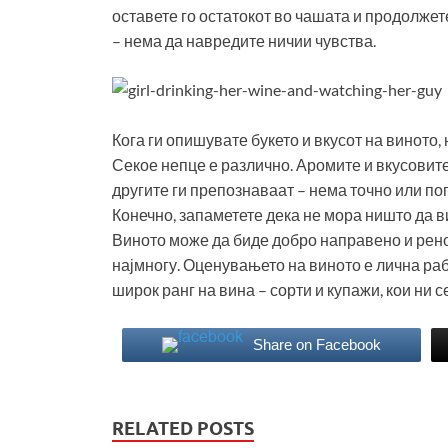
оставете го остатокот во чашата и продолжет
– нема да навредите ничии чувства.
Кога ги опишувате букето и вкусот на виното,
Секое непце е различно. Аромите и вкусовите
другите ги препознаваат – нема точно или по
Конечно, запаметете дека не мора ништо да в
Виното може да биде добро направено и реном
најмногу. Оценувањето на виното е лична рабо
широк ранг на вина – сорти и купажи, кои ни с
Share on Facebook
RELATED POSTS