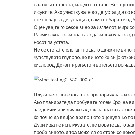
слатко и староста, младо па старо. Во спроти
и сувите. Ако учествувате во дегустација со в
сте во бар за дегустација, само побарајте од
Оценувајте го секое вино за изгледот, мирисо
Размислувајте за тоа како да започнувате од 
носот па устата.
Не се стегајте елегантно да го движите винот
чувствувате глупаво, но виното ќе ви ја откр
кислород. Декантирањето и вртењето во чаша 
Плукањето понекогаш се препорачува – и е 
Ако планирате да пробувате голем број на ви
заеднички или лични садови за тоа откако ќе 
ќе почне да влијае врз вашето оценување по
Дури и да не исплукувате, не морате да го за
проба виното, и тоа може да се стори со некол