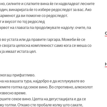
вно, силните и слатките вина ќе ги надвладеат лесните
одич, винаријата ќе го избере редоследот за вас. Ако
 барменот да ви помогне со редоследот.
т и вкусот по тој редослед
врвот на главата па продолжувате надолу: очите, па
о во устата или да правите гаргара. Можеби ќе се
ие својата целосна комплекност само кога се меша со
ја имаат истата цел.
секогаш прифатливо.
на на вашата тура, најдобро е да исплукувате во
земете голтка од секое вино. Во спротивно, алкохолот
 извесно време.
вршите секое вино. Целта на дегустацијата е да се
ку голтки. Откако сте пробале колку што сакате,