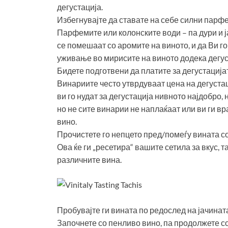
дегустација.
Избегнувајте да ставате на себе силни парф
Парфемите или колонските води – па дури и 
се помешаат со аромите на виното, и да Ви го
уживање во мирисите на виното додека дегус
Бидете подготвени да платите за дегустација
Винариите често утврдуваат цена на дегустац
ви го нудат за дегустација нивното најдобро, 
но не сите винарии не наплаќаат или ви ги в
вино.
Прочистете го непцето пред/помеѓу вината со
Ова ќе ги „ресетира“ вашите сетила за вкус, 
различните вина.
Пробувајте ги вината по редослед на јачинат
Започнете со пенливо вино, па продолжете со 