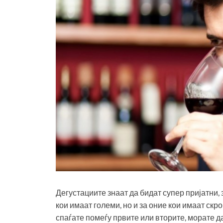
Дегустациите знаат да бидат супер пријатни, 
кои имаат големи, но и за оние кои имаат скр
спаѓате помеѓу првите или вторите, морате д