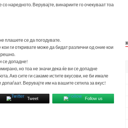
е со наредното. Верувајте, винариите го очекуваат тоа
 не плашете се да погодувате.
 кои ги откривате може да бидат различни од оние кои
грешно.
и се допадне!
ирано, но тоа не значи дека ќе ви се допадне
та. Ако сите ги сакаме истите вкусови, не би имале
е допаѓаат. Верувајте им на вашите сетила за вкус!
Tweet
Follow us