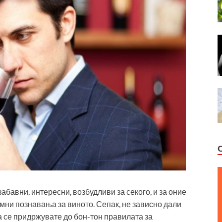
забавни, интересни, возбудливи за секого, и за оние
омни познавања за виното. Сепак, не зависно дали
а се придржувате до бон-тон правилата за