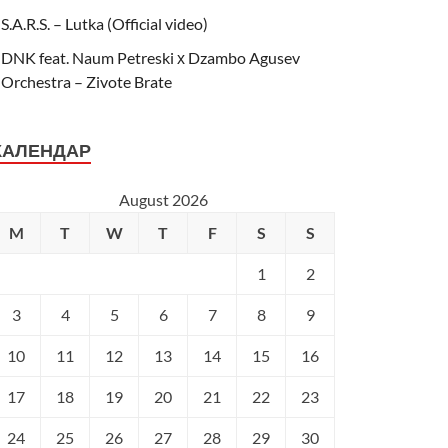
S.A.R.S. – Lutka (Official video)
DNK feat. Naum Petreski х Dzambo Agusev
Orchestra – Zivote Brate
КАЛЕНДАР
August 2026
M
T
W
T
F
S
S
1
2
3
4
5
6
7
8
9
10
11
12
13
14
15
16
17
18
19
20
21
22
23
24
25
26
27
28
29
30