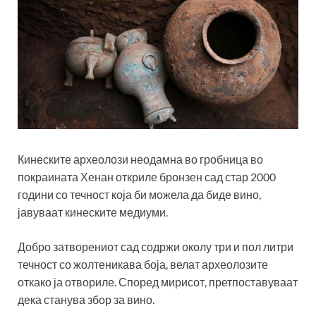
Кинеските археолози неодамна во гробница во
покраината Хенан откриле бронзен сад стар 2000
години со течност која би можела да биде вино,
јавуваат кинеските медиуми.
Добро затворениот сад содржи околу три и пол литри
течност со жолтеникава боја, велат археолозите
откако ја отвориле. Според мирисот, претпоставуваат
дека станува збор за вино.