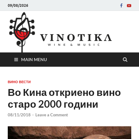
09/08/2026
Ви
Во слу
на нег
величе
Винот
MAIN MENU
ВИНО ВЕСТИ
Во Кина откриено вино
старо 2000 години
08/11/2018
-
Leave a Comment