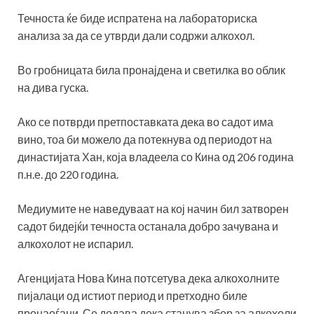
Течноста ќе биде испратена на лабораториска
анализа за да се утврди дали содржи алкохол.
Во гробницата била пронајдена и светилка во облик
на дива гуска.
Ако се потврди претпоставката дека во садот има
вино, тоа би можело да потекнува од периодот на
династијата Хан, која владеела со Кина од 206 година
п.н.е. до 220 година.
Медиумите не наведуваат на кој начин бил затворен
садот бидејќи течноста останала добро зачувана и
алкохолот не испарил.
Агенцијата Нова Кина потсетува дека алкохолните
пијалаци од истиот период и претходно биле
пронаоѓани. Се додава дека станува збор за алкохоли