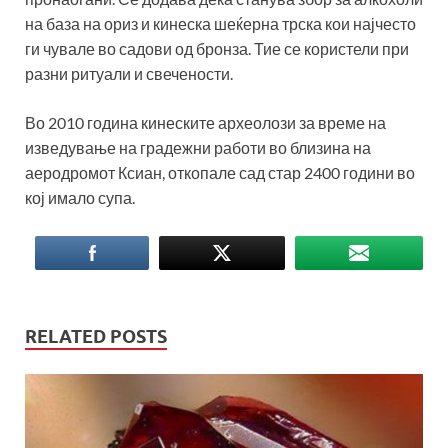
на база на ориз и кинеска шеќерна трска кои најчесто
ги чувале во садови од бронза. Тие се користели при
разни ритуали и свечености.
Во 2010 година кинеските археолози за време на
изведување на градежни работи во близина на
аеродромот Ксиан, откопале сад стар 2400 години во
кој имало супа.
RELATED POSTS