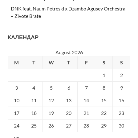
DNK feat. Naum Petreski х Dzambo Agusev Orchestra
– Zivote Brate
КАЛЕНДАР
August 2026
M
T
W
T
F
S
S
1
2
3
4
5
6
7
8
9
10
11
12
13
14
15
16
17
18
19
20
21
22
23
24
25
26
27
28
29
30