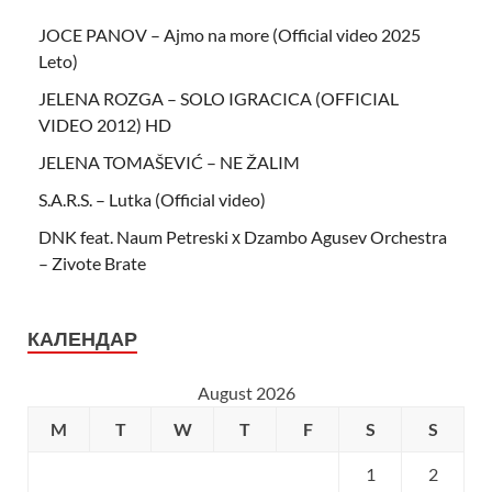
JOCE PANOV – Ajmo na more (Official video 2025
Leto)
JELENA ROZGA – SOLO IGRACICA (OFFICIAL
VIDEO 2012) HD
JELENA TOMAŠEVIĆ – NE ŽALIM
S.A.R.S. – Lutka (Official video)
DNK feat. Naum Petreski х Dzambo Agusev Orchestra
– Zivote Brate
КАЛЕНДАР
August 2026
M
T
W
T
F
S
S
1
2