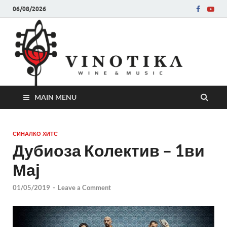
06/08/2026
Ви
Во слу
на нег
величе
Винот
MAIN MENU
СИНАЛКО ХИТС
Дубиоза Колектив – 1ви
Мај
01/05/2019
-
Leave a Comment