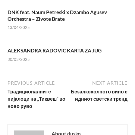
DNK feat. Naum Petreski х Dzambo Agusev
Orchestra – Zivote Brate
13/04/2025
ALEKSANDRA RADOVIC KARTA ZA JUG
30/03/2025
PREVIOUS ARTICLE
NEXT ARTICLE
Традиционалните
Безалкохолното вино е
пијалоци на „Тиквеш“ во
идниот светски тренд
ново руво
About dusko