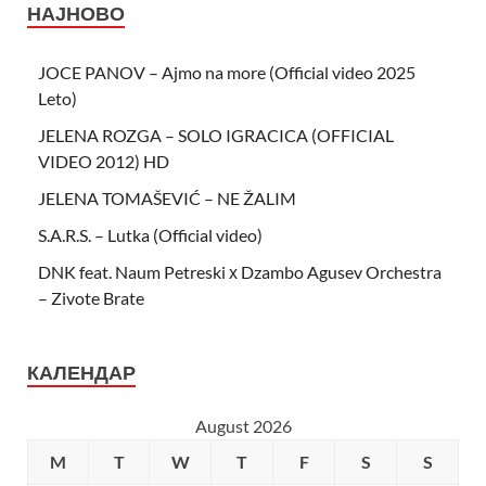
НАЈНОВО
JOCE PANOV – Ajmo na more (Official video 2025
Leto)
JELENA ROZGA – SOLO IGRACICA (OFFICIAL
VIDEO 2012) HD
JELENA TOMAŠEVIĆ – NE ŽALIM
S.A.R.S. – Lutka (Official video)
DNK feat. Naum Petreski х Dzambo Agusev Orchestra
– Zivote Brate
КАЛЕНДАР
August 2026
M
T
W
T
F
S
S