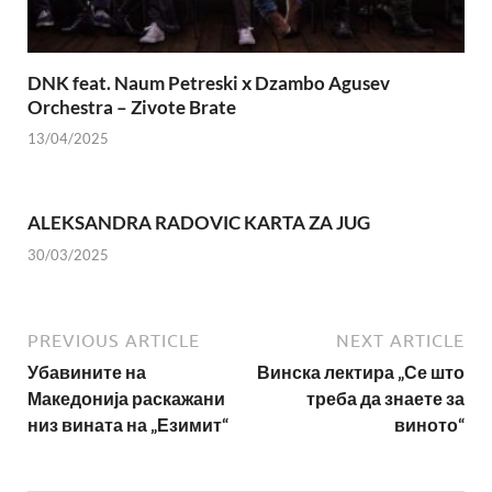
DNK feat. Naum Petreski х Dzambo Agusev
Orchestra – Zivote Brate
13/04/2025
ALEKSANDRA RADOVIC KARTA ZA JUG
30/03/2025
PREVIOUS ARTICLE
NEXT ARTICLE
Убавините на
Винска лектира „Се што
Македонија раскажани
треба да знаете за
низ вината на „Езимит“
виното“