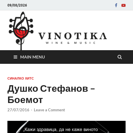
09/08/2026
Ви
Во слу
на нег
величе
Винот
MAIN MENU
СИНАЛКО ХИТС
Душко Стефанов –
Боемот
27/07/2016
-
Leave a Comment