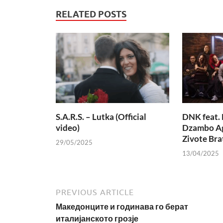
RELATED POSTS
S.A.R.S. – Lutka (Official
DNK feat. 
video)
Dzambo Ag
Zivote Bra
29/05/2025
13/04/2025
PREVIOUS ARTICLE
Македонците и годинава го берат
италијанското грозје