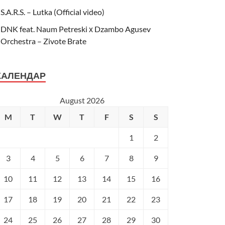
S.A.R.S. – Lutka (Official video)
DNK feat. Naum Petreski х Dzambo Agusev
Orchestra – Zivote Brate
КАЛЕНДАР
August 2026
M
T
W
T
F
S
S
1
2
3
4
5
6
7
8
9
10
11
12
13
14
15
16
17
18
19
20
21
22
23
24
25
26
27
28
29
30