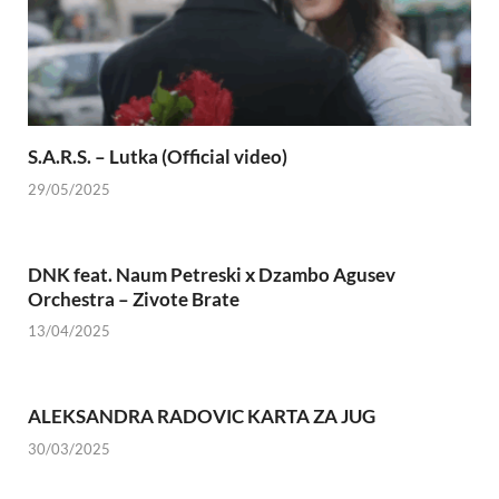
S.A.R.S. – Lutka (Official video)
29/05/2025
DNK feat. Naum Petreski х Dzambo Agusev
Orchestra – Zivote Brate
13/04/2025
ALEKSANDRA RADOVIC KARTA ZA JUG
30/03/2025