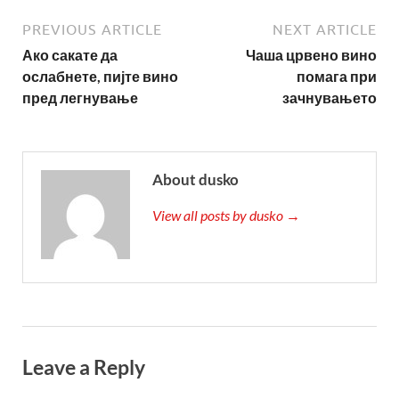
PREVIOUS ARTICLE
NEXT ARTICLE
Ако сакате да
Чаша црвено вино
ослабнете, пијте вино
помага при
пред легнување
зачнувањето
About dusko
View all posts by dusko →
Leave a Reply