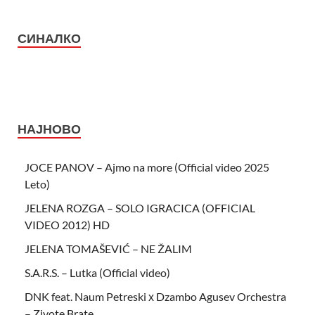
СИНАЛКО
НАЈНОВО
JOCE PANOV – Ajmo na more (Official video 2025
Leto)
JELENA ROZGA – SOLO IGRACICA (OFFICIAL
VIDEO 2012) HD
JELENA TOMAŠEVIĆ – NE ŽALIM
S.A.R.S. – Lutka (Official video)
DNK feat. Naum Petreski х Dzambo Agusev Orchestra
– Zivote Brate