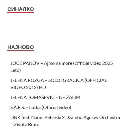
СИНАЛКО
НАЈНОВО
JOCE PANOV – Ajmo na more (Official video 2025
Leto)
JELENA ROZGA – SOLO IGRACICA (OFFICIAL
VIDEO 2012) HD
JELENA TOMAŠEVIĆ – NE ŽALIM
S.A.R.S. – Lutka (Official video)
DNK feat. Naum Petreski х Dzambo Agusev Orchestra
– Zivote Brate