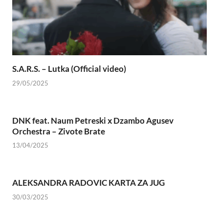
S.A.R.S. – Lutka (Official video)
29/05/2025
DNK feat. Naum Petreski х Dzambo Agusev
Orchestra – Zivote Brate
13/04/2025
ALEKSANDRA RADOVIC KARTA ZA JUG
30/03/2025