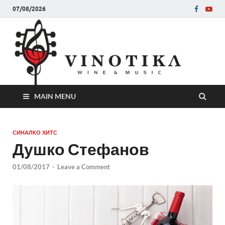
07/08/2026
Ви
Во слу
на нег
величе
Винот
MAIN MENU
СИНАЛКО ХИТС
Душко Стефанов
01/08/2017
-
Leave a Comment