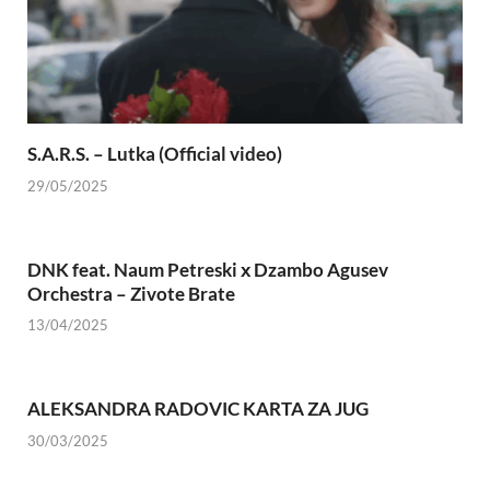
S.A.R.S. – Lutka (Official video)
29/05/2025
DNK feat. Naum Petreski х Dzambo Agusev
Orchestra – Zivote Brate
13/04/2025
ALEKSANDRA RADOVIC KARTA ZA JUG
30/03/2025