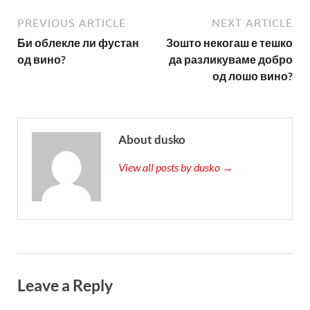
PREVIOUS ARTICLE
NEXT ARTICLE
Би облекле ли фустан
Зошто некогаш е тешко
од вино?
да разликуваме добро
од лошо вино?
About dusko
View all posts by dusko →
Leave a Reply