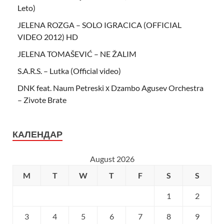
Leto)
JELENA ROZGA – SOLO IGRACICA (OFFICIAL
VIDEO 2012) HD
JELENA TOMAŠEVIĆ – NE ŽALIM
S.A.R.S. – Lutka (Official video)
DNK feat. Naum Petreski х Dzambo Agusev Orchestra
– Zivote Brate
КАЛЕНДАР
August 2026
M
T
W
T
F
S
S
1
2
3
4
5
6
7
8
9