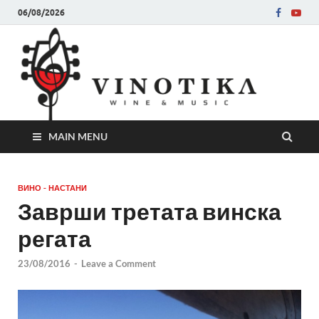
06/08/2026
Ви
Во слу
на нег
величе
Винот
MAIN MENU
ВИНО - НАСТАНИ
Заврши третата винска
регата
23/08/2016
-
Leave a Comment