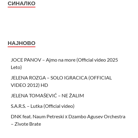
СИНАЛКО
НАЈНОВО
JOCE PANOV – Ajmo na more (Official video 2025
Leto)
JELENA ROZGA – SOLO IGRACICA (OFFICIAL
VIDEO 2012) HD
JELENA TOMAŠEVIĆ – NE ŽALIM
S.A.R.S. – Lutka (Official video)
DNK feat. Naum Petreski х Dzambo Agusev Orchestra
– Zivote Brate