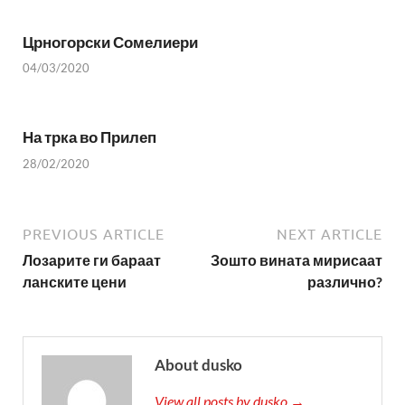
Црногорски Сомелиери
04/03/2020
На трка во Прилеп
28/02/2020
PREVIOUS ARTICLE
NEXT ARTICLE
Лозарите ги бараат
Зошто вината мирисаат
ланските цени
различно?
About dusko
View all posts by dusko →