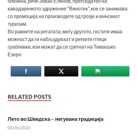
близина, рече Јован Еленов, претседател на
кавадаречкото здружение “Винотек”, кое се занимава
со промоција на производите од грозје и винскиот
туризам.
Во рамките на регатата, меѓу другото, гостите имаа
можност да ги набљудуваат и ретките птици
грабливки, кои можат да се сретнат на Тиквешко
Езеро
RELATED POSTS
Летo во Шведска – негувана традиција
08/06/2020