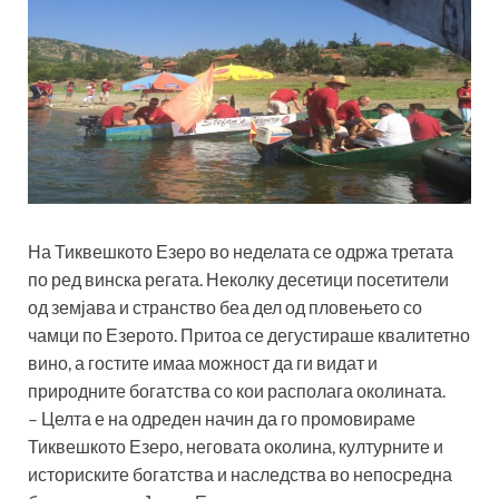
На Тиквешкото Езеро во неделата се одржа третата
по ред винска регата. Неколку десетици посетители
од земјава и странство беа дел од пловењето со
чамци по Езерото. Притоа се дегустираше квалитетно
вино, а гостите имаа можност да ги видат и
природните богатства со кои располага околината.
– Целта е на одреден начин да го промовираме
Тиквешкото Езеро, неговата околина, културните и
историските богатства и наследства во непосредна