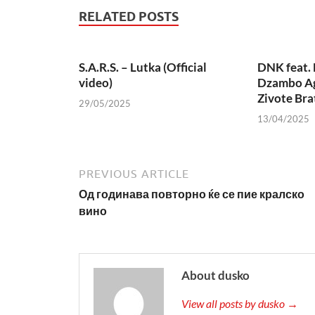
RELATED POSTS
S.A.R.S. – Lutka (Official
DNK feat. 
video)
Dzambo Ag
Zivote Bra
29/05/2025
13/04/2025
PREVIOUS ARTICLE
Од годинава повторно ќе се пие кралско
вино
About dusko
View all posts by dusko →