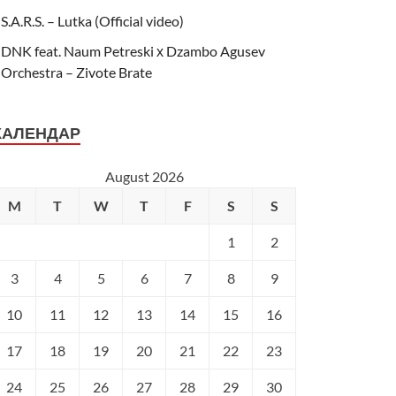
S.A.R.S. – Lutka (Official video)
DNK feat. Naum Petreski х Dzambo Agusev
Orchestra – Zivote Brate
КАЛЕНДАР
August 2026
M
T
W
T
F
S
S
1
2
3
4
5
6
7
8
9
10
11
12
13
14
15
16
17
18
19
20
21
22
23
24
25
26
27
28
29
30