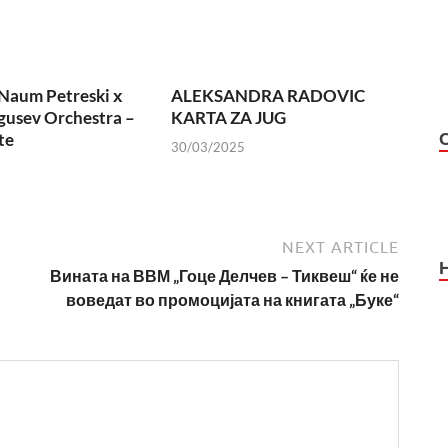
Naum Petreski х
ALEKSANDRA RADOVIC
usev Orchestra –
KARTA ZA JUG
te
30/03/2025
NEXT ARTICLE
Вината на ВВМ „Гоце Делчев – Тиквеш“ ќе не
воведат во промоцијата на книгата „Буке“