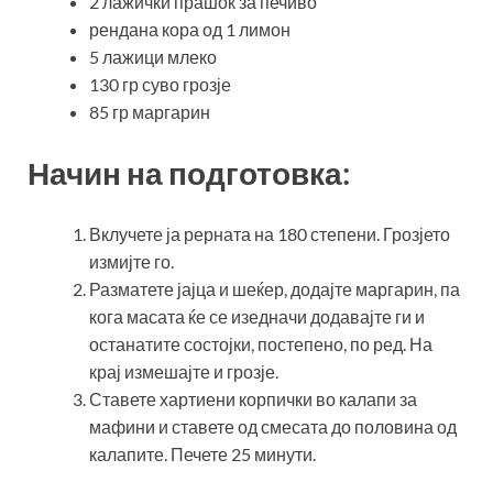
2 лажички прашок за печиво
рендана кора од 1 лимон
5 лажици млеко
130 гр суво грозје
85 гр маргарин
Начин на подготовка:
Вклучете ја рерната на 180 степени. Грозјето
измијте го.
Разматете јајца и шеќер, додајте маргарин, па
кога масата ќе се изедначи додавајте ги и
останатите состојки, постепено, по ред. На
крај измешајте и грозје.
Ставете хартиени корпички во калапи за
мафини и ставете од смесата до половина од
калапите. Печете 25 минути.