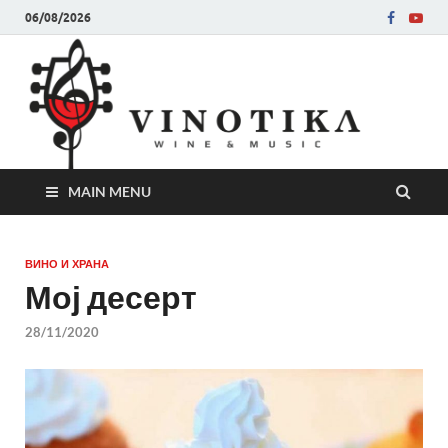
06/08/2026
Ви
Во слу
на нег
величе
Винот
MAIN MENU
ВИНО И ХРАНА
Мој десерт
28/11/2020