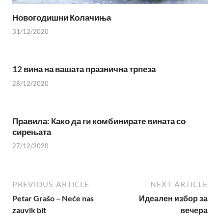
Новогодишни Колачиња
31/12/2020
12 вина на вашата празнична трпеза
28/12/2020
Правила: Како да ги комбинирате вината со
сирењата
27/12/2020
PREVIOUS ARTICLE
NEXT ARTICLE
Petar Grašo – Neće nas
Идеален избор за
zauvik bit
вечера