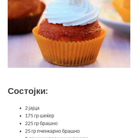
Состојки:
2 јајца
175 гр шеќер
225 гр брашно
25 гр пченкарно брашно