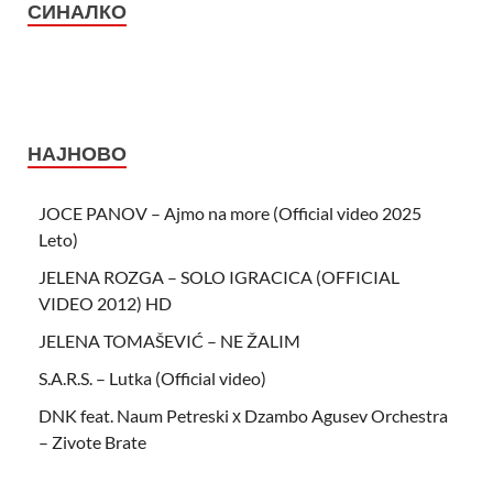
СИНАЛКО
НАЈНОВО
JOCE PANOV – Ajmo na more (Official video 2025
Leto)
JELENA ROZGA – SOLO IGRACICA (OFFICIAL
VIDEO 2012) HD
JELENA TOMAŠEVIĆ – NE ŽALIM
S.A.R.S. – Lutka (Official video)
DNK feat. Naum Petreski х Dzambo Agusev Orchestra
– Zivote Brate