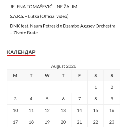
JELENA TOMAŠEVIĆ – NE ŽALIM
S.A.R.S. – Lutka (Official video)
DNK feat. Naum Petreski х Dzambo Agusev Orchestra
– Zivote Brate
КАЛЕНДАР
August 2026
M
T
W
T
F
S
S
1
2
3
4
5
6
7
8
9
10
11
12
13
14
15
16
17
18
19
20
21
22
23