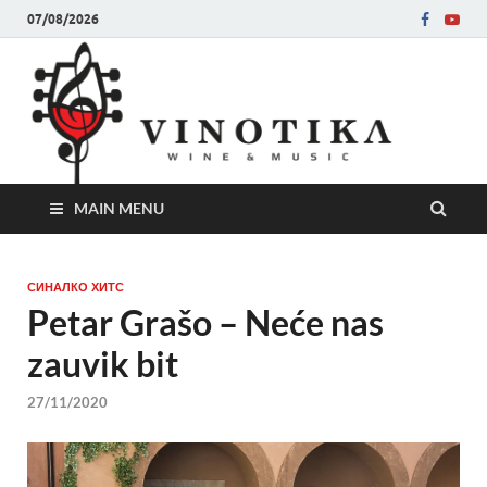
07/08/2026
Ви
Во слу
на нег
величе
Винот
MAIN MENU
СИНАЛКО ХИТС
Petar Grašo – Neće nas
zauvik bit
27/11/2020