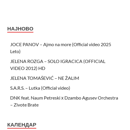
НАЈНОВО
JOCE PANOV – Ajmo na more (Official video 2025
Leto)
JELENA ROZGA – SOLO IGRACICA (OFFICIAL
VIDEO 2012) HD
JELENA TOMAŠEVIĆ – NE ŽALIM
S.A.R.S. – Lutka (Official video)
DNK feat. Naum Petreski х Dzambo Agusev Orchestra
– Zivote Brate
КАЛЕНДАР