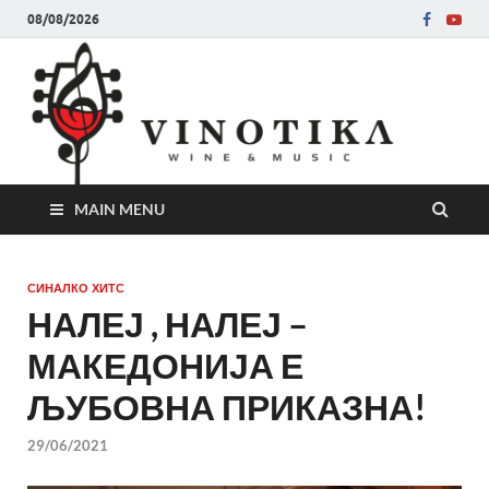
08/08/2026
Ви
Во слу
на нег
величе
Винот
MAIN MENU
СИНАЛКО ХИТС
НАЛЕЈ , НАЛЕЈ –
МАКЕДОНИЈА Е
ЉУБОВНА ПРИКАЗНА!
29/06/2021