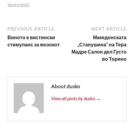
30/03/2025
PREVIOUS ARTICLE
NEXT ARTICLE
Виното е вистински
Македонската
стимуланс за мозокот
„Станушина“ на Тера
Мадре Салон дел Густо
во Торино
About dusko
View all posts by dusko →