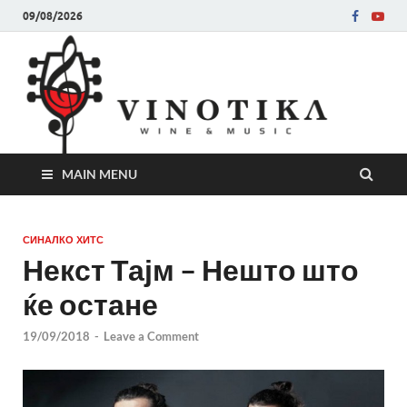
09/08/2026
Ви
Во слу
на нег
величе
Винот
MAIN MENU
СИНАЛКО ХИТС
Некст Тајм – Нешто што
ќе остане
19/09/2018
-
Leave a Comment