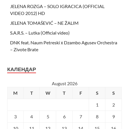
JELENA ROZGA – SOLO IGRACICA (OFFICIAL
VIDEO 2012) HD
JELENA TOMAŠEVIĆ – NE ŽALIM
S.A.R.S. – Lutka (Official video)
DNK feat. Naum Petreski х Dzambo Agusev Orchestra
– Zivote Brate
КАЛЕНДАР
August 2026
M
T
W
T
F
S
S
1
2
3
4
5
6
7
8
9
10
11
12
13
14
15
16