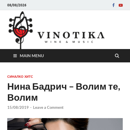
08/08/2026
Ви
Во слу
на нег
величе
Винот
MAIN MENU
СИНАЛКО ХИТС
Нина Бадрич – Волим те,
Волим
15/08/2019
-
Leave a Comment