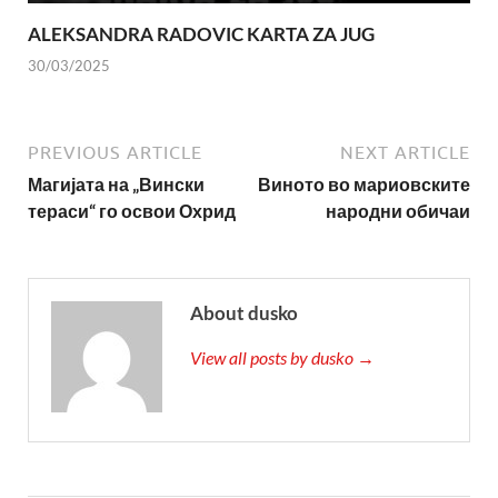
ALEKSANDRA RADOVIC KARTA ZA JUG
30/03/2025
PREVIOUS ARTICLE
NEXT ARTICLE
Магијата на „Вински
Виното во мариовските
тераси“ го освои Охрид
народни обичаи
About dusko
View all posts by dusko →