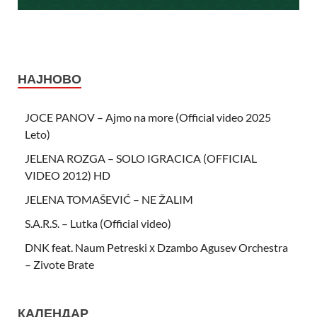
НАЈНОВО
JOCE PANOV – Ajmo na more (Official video 2025
Leto)
JELENA ROZGA – SOLO IGRACICA (OFFICIAL
VIDEO 2012) HD
JELENA TOMAŠEVIĆ – NE ŽALIM
S.A.R.S. – Lutka (Official video)
DNK feat. Naum Petreski х Dzambo Agusev Orchestra
– Zivote Brate
КАЛЕНДАР