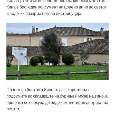
100 лозја што се во сопственост на кинески магнати.
Кина е број еден консумент на црвено вино во светот
и водечки пазар за негова дистрибуција.
Планот на богатиот Кинез е да се претворат
подрумите во складиште на буриња и музеј на вино, а
проектот се очекува да биде комплетиран до крајот на
летото.