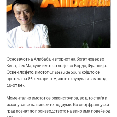
Основачот на Алибаба и вториот најбогат човек во
Кина, Џек Ма, купи имот со лозје во Бордо, Франција.
Освен лозјето, имотот Chateau de Sours којшто се
протега на 85 хектари земјиште вклучува и замок од
18-от век.
Моментално имотот се реконструира, во што спаѓа и
ископување на винските подруми. Во овој француски
град познат по производството на вино има повеќе од