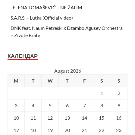
JELENA TOMAŠEVIĆ – NE ŽALIM
S.A.R.S. – Lutka (Official video)
DNK feat. Naum Petreski х Dzambo Agusev Orchestra
– Zivote Brate
КАЛЕНДАР
August 2026
M
T
W
T
F
S
S
1
2
3
4
5
6
7
8
9
10
11
12
13
14
15
16
17
18
19
20
21
22
23