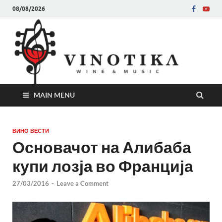
08/08/2026
Ви
Во слу
на нег
величе
Винот
MAIN MENU
ВИНО ВЕСТИ
Основачот на Алибаба
купи лозја во Франција
27/03/2016
-
Leave a Comment