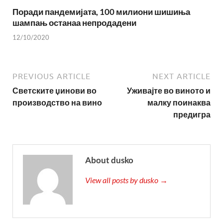
Поради пандемијата, 100 милиони шишиња
шампањ останаа непродадени
12/10/2020
PREVIOUS ARTICLE
NEXT ARTICLE
Светските џинови во
Уживајте во виното и
производство на вино
малку поинаква
предигра
About dusko
View all posts by dusko →