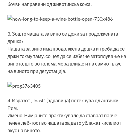
бочви направени од животинска кожа.
3. Зошто чашата за вино се држи за продолжената
дршка?
Чашата за вино има продолжена дршка и треба да се
држи токму таму, со цел да се избегне затоплување на
виното, што во голема мера влијае и на самиот вкус
на виното при дегустација.
4. Изразот „Toast“ (здравица) потекнува од антички
Рим.
Имено, Римјаните практикувале да ставаат парче
печен леб-тост во чашата за да го ублажат киселиот
вкус на виното.