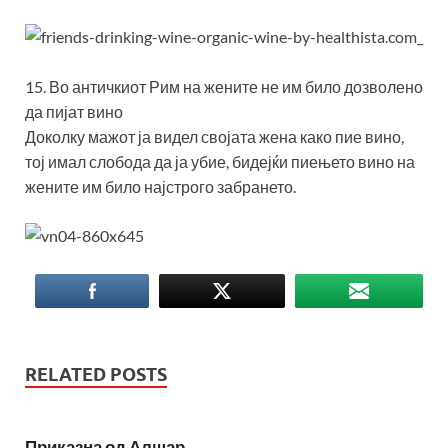
15. Во античкиот Рим на жените не им било дозволено
да пијат вино
Доколку мажот ја видел својата жена како пие вино,
тој имал слобода да ја убие, бидејќи пиењето вино на
жените им било најстрого забрането.
RELATED POSTS
Приказна од Алшар