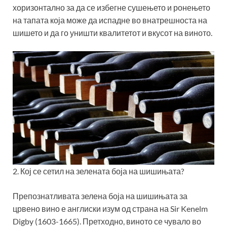
хоризонтално за да се избегне сушењето и ронењето
на тапата која може да испадне во внатрешноста на
шишето и да го уништи квалитетот и вкусот на виното.
2. Кој се сетил на зелената боја на шишињата?
Препознатливата зелена боја на шишињата за
црвено вино е англиски изум од страна на Sir Kenelm
Digby (1603-1665). Претходно, виното се чувало во