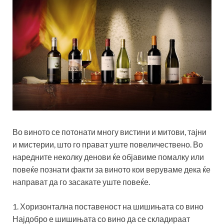
Во виното се потонати многу вистини и митови, тајни
и мистерии, што го прават уште повеличествено. Во
наредните неколку денови ќе објавиме помалку или
повеќе познати факти за виното кои веруваме дека ќе
направат да го засакате уште повеќе.
1. Хоризонтална поставеност на шишињата со вино
Најдобро е шишињата со вино да се складираат