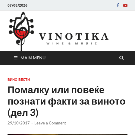
07/08/2026
Ви
Во слу
на нег
величе
Винот
MAIN MENU
ВИНО ВЕСТИ
Помалку или повеќе
познати факти за виното
(дел 3)
29/10/2017
-
Leave a Comment