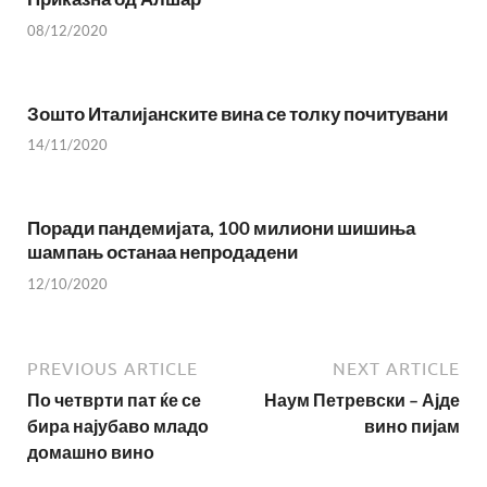
08/12/2020
Зошто Италијанските вина се толку почитувани
14/11/2020
Поради пандемијата, 100 милиони шишиња
шампањ останаа непродадени
12/10/2020
PREVIOUS ARTICLE
NEXT ARTICLE
По четврти пат ќе се
Наум Петревски – Ајде
бира најубаво младо
вино пијам
домашно вино