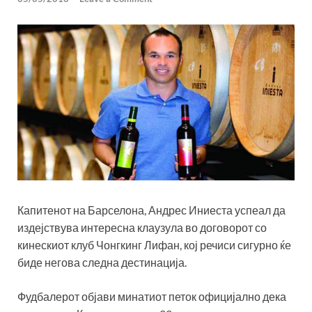
Капитенот на Барселона, Андрес Иниеста успеал да
издејствува интересна клаузула во договорот со
кинескиот клуб Чонгкинг Лифан, кој речиси сигурно ќе
биде негова следна дестинација.
Фудбалерот објави минатиот петок официјално дека