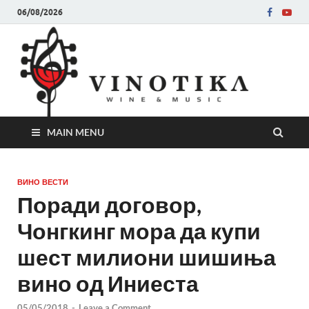
06/08/2026
Ви
Во слу
на нег
величе
Винот
MAIN MENU
ВИНО ВЕСТИ
Поради договор,
Чонгкинг мора да купи
шест милиони шишиња
вино од Иниеста
05/05/2018
-
Leave a Comment