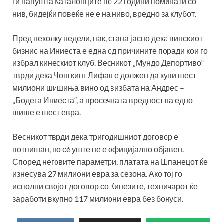
ги напушта Каталонците по 22 години поминати со
нив, бидејќи повеќе не е на ниво, вредно за клубот.
Пред неколку недели, пак, стана јасно дека винскиот
бизнис на Иниеста е една од причините поради кои го
избрал кинескиот клуб. Весникот „Мундо Депортиво“
тврди дека Чонгкинг Лифан е должен да купи шест
милиони шишиња вино од визбата на Андрес –
„Бодега Иниеста“, а просечната вредност на едно
шише е шест евра.
Весникот тврди дека тригодишниот договор е
потпишан, но сé уште не е официјално објавен.
Според неговите параметри, платата на Шпанецот ќе
изнесува 27 милиони евра за сезона. Ако тој го
исполни својот договор со Кинезите, техничарот ќе
заработи вкупно 117 милиони евра без бонуси.