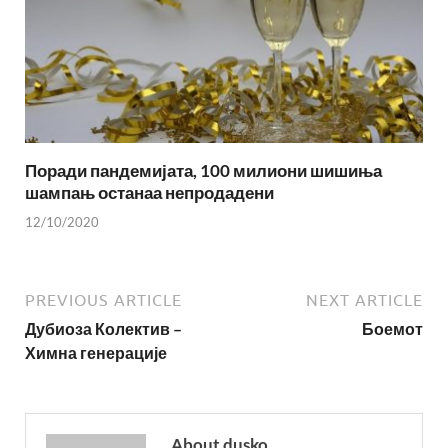
Поради пандемијата, 100 милиони шишиња
шампањ останаа непродадени
12/10/2020
PREVIOUS ARTICLE
NEXT ARTICLE
Дубиоза Колектив –
Боемот
Химна генерације
About dusko