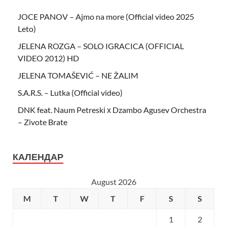
JOCE PANOV – Ajmo na more (Official video 2025
Leto)
JELENA ROZGA – SOLO IGRACICA (OFFICIAL
VIDEO 2012) HD
JELENA TOMAŠEVIĆ – NE ŽALIM
S.A.R.S. – Lutka (Official video)
DNK feat. Naum Petreski х Dzambo Agusev Orchestra
– Zivote Brate
КАЛЕНДАР
August 2026
M
T
W
T
F
S
S
1
2