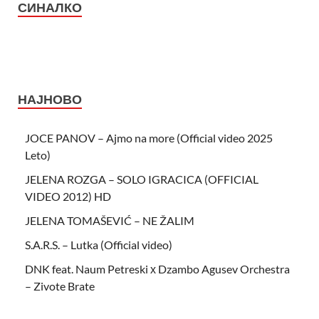
СИНАЛКО
НАЈНОВО
JOCE PANOV – Ajmo na more (Official video 2025
Leto)
JELENA ROZGA – SOLO IGRACICA (OFFICIAL
VIDEO 2012) HD
JELENA TOMAŠEVIĆ – NE ŽALIM
S.A.R.S. – Lutka (Official video)
DNK feat. Naum Petreski х Dzambo Agusev Orchestra
– Zivote Brate