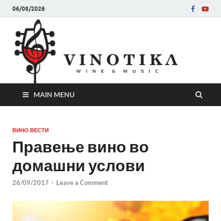
06/08/2026
Ви
Во слу
на нег
величе
Винот
MAIN MENU
ВИНО ВЕСТИ
Правење вино во
домашни услови
26/09/2017
-
Leave a Comment