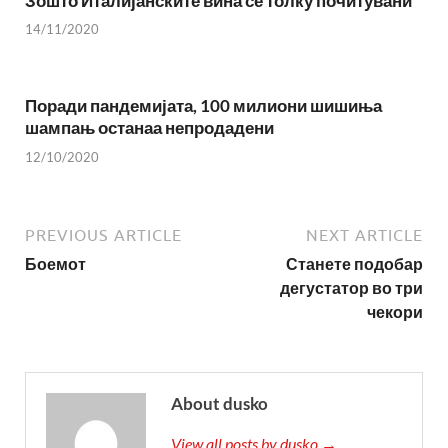
Зошто Италијанските вина се толку почитувани
14/11/2020
Поради пандемијата, 100 милиони шишиња
шампањ останаа непродадени
12/10/2020
PREVIOUS ARTICLE
NEXT ARTICLE
Боемот
Станете подобар
дегустатор во три
чекори
About dusko
View all posts by dusko →