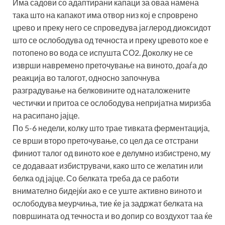
Има садови со адаптирани капаци за оваа намена
така што на капакот има отвор низ кој е спроврено
црево и преку него се спроведува јаглерод диоксидот
што се ослободува од течноста и преку цревото кое е
потопено во вода се испушта СО2. Доколку не се
изврши навремено преточување на виното, доаѓа до
реакција во талогот, односно започнува
разградување на белковините од наталожените
честички и притоа се ослободува непријатна миризба
на расипано јајце.
По 5-6 недели, колку што трае тивката ферментација,
се врши второ преточување, со цел да се отстрани
финиот талог од виното кое е делумно избистрено, му
се додаваат избиструвачи, како што се желатин или
белка од јајце. Со белката треба да се работи
внимателно бидејќи ако е се уште активно виното и
ослободува меурчиња, тие ќе ја задржат белката на
површината од течноста и во допир со воздухот таа ќе