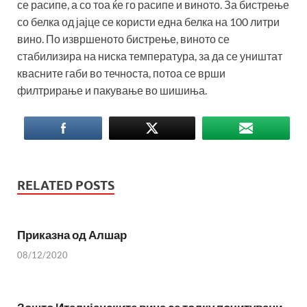
се расипе, а со тоа ќе го расипе и виното. За бистрење
со белка од јајце се користи една белка на 100 литри
вино. По извршеното бистрење, виното се
стабилизира на ниска температура, за да се уништат
квасните габи во течноста, потоа се врши
филтрирање и пакување во шишиња.
RELATED POSTS
Приказна од Алшар
08/12/2020