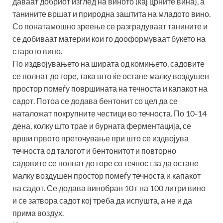
даваат добриот изглед на виното (кај црните вина), а
танините вршат и природна заштита на младото вино.
Со понатамошно зреење се разградуваат танините и
се добиваат материи кои го дооформуваат букето на
старото вино.
По издвојувањето на ширата од комињето, садовите
се полнат до горе, така што ќе остане малку воздушен
простор помеѓу површината на течноста и капакот на
садот. Потоа се додава бентонит со цел да се
наталожат покрупните честици во течноста. По 10-14
дена, колку што трае и бурната ферментација, се
врши првото преточување при што се издвојува
течноста од талогот и бентонитот и повторно
садовите се полнат до горе со течност за да остане
малку воздушен простор помеѓу течноста и капакот
на садот. Се додава винобран 10 г на 100 литри вино
и се затвора садот кој треба да испушта, а не и да
прима воздух.