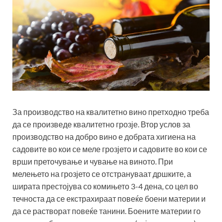
За производство на квалитетно вино претходно треба
да се произведе квалитетно грозје. Втор услов за
производство на добро вино е добрата хигиена на
садовите во кои се меле грозјето и садовите во кои се
врши преточување и чување на виното. При
мелењето на грозјето се отстрануваат дршките, а
ширата престојува со комињето 3-4 дена, со цел во
течноста да се екстрахираат повеќе боени материи и
да се растворат повеќе танини. Боените материи го