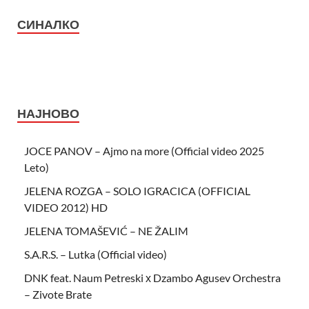
СИНАЛКО
НАЈНОВО
JOCE PANOV – Ajmo na more (Official video 2025
Leto)
JELENA ROZGA – SOLO IGRACICA (OFFICIAL
VIDEO 2012) HD
JELENA TOMAŠEVIĆ – NE ŽALIM
S.A.R.S. – Lutka (Official video)
DNK feat. Naum Petreski х Dzambo Agusev Orchestra
– Zivote Brate