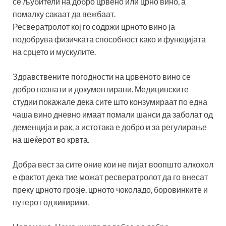
се љубители на добро црвено или црно вино, а
помалку сакаат да вежбаат.
Ресвератролот кој го содржи црното вино ја
подобрува физичката способност како и функцијата
на срцето и мускулите.
Здравствените погодности на црвеното вино се
добро познати и документирани. Медицинските
студии покажале дека сите што конзумираат по една
чаша вино дневно имаат помали шанси да заболат од
деменција и рак, а истотака е добро и за регулирање
на шеќерот во крвта.
Добра вест за сите оние кои не пијат воопшто алкохол
е фактот дека тие можат ресвератролот да го внесат
преку црното грозје, црното чоколадо, боровинките и
путерот од кикирики.