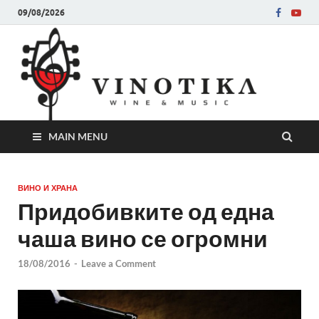
09/08/2026
Ви
Во слу
на нег
величе
Винот
MAIN MENU
ВИНО И ХРАНА
Придобивките од една
чаша вино се огромни
18/08/2016
-
Leave a Comment