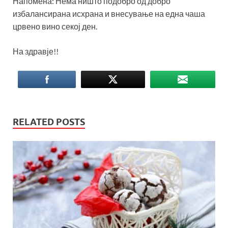
Напомена: Нема ништо подобро од добро
избалансирана исхрана и внесување на една чаша
црвено вино секој ден.
На здравје!!
RELATED POSTS