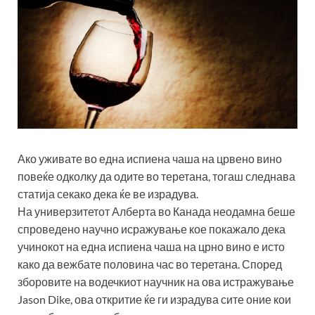
Ако уживате во една испиена чаша на црвено вино
повеќе одколку да одите во теретана, тогаш следнава
статија секако дека ќе ве израдува.
На универзитетот Алберта во Канада неодамна беше
спроведено научно исражување кое покажало дека
учинокот на една испиена чаша на црно вино е исто
како да вежбате половина час во теретана. Според
зборовите на водечкиот научник на ова истражување
Jason Dike, ова откритие ќе ги израдува сите оние кои