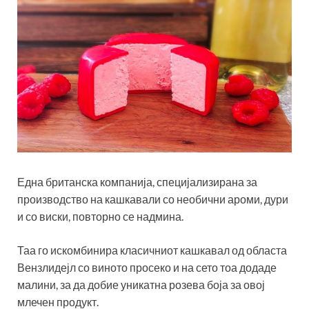
Една британска компанија, специјализирана за
производство на кашкавали со необични ароми, дури
и со виски, повторно се надмина.
Таа го искомбинира класичниот кашкавал од областа
Вензлидејл со виното просеко и на сето тоа додаде
малини, за да добие уникатна розева боја за овој
млечен продукт.