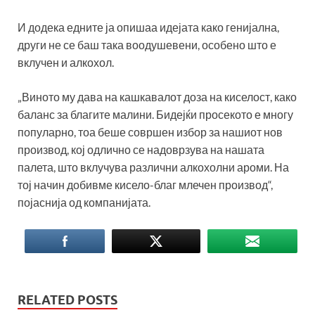
И додека едните ја опишаа идејата како генијална,
други не се баш така воодушевени, особено што е
вклучен и алкохол.
„Виното му дава на кашкавалот доза на киселост, како
баланс за благите малини. Бидејќи просекото е многу
популарно, тоа беше совршен избор за нашиот нов
производ, кој одлично се надоврзува на нашата
палета, што вклучува различни алкохолни ароми. На
тој начин добивме кисело-благ млечен производ“,
појаснија од компанијата.
RELATED POSTS