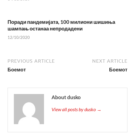
Поради пандемијата, 100 милиони шишиња
шампањ останаа непродадени
12/10/2020
PREVIOUS ARTICLE
NEXT ARTICLE
Боемот
Боемот
About dusko
View all posts by dusko →