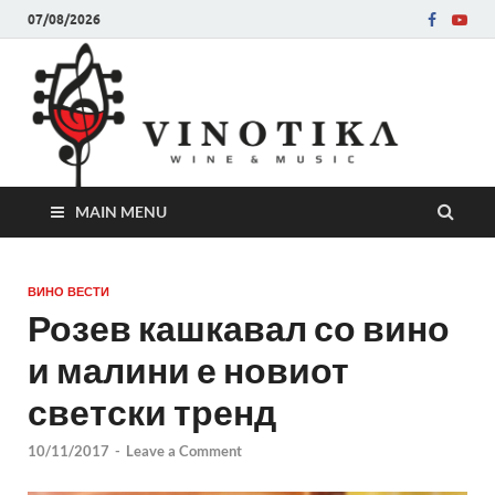
07/08/2026
Ви
Во слу
на нег
величе
Винот
MAIN MENU
ВИНО ВЕСТИ
Розев кашкавал со вино
и малини е новиот
светски тренд
10/11/2017
-
Leave a Comment