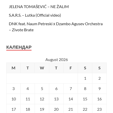
JELENA TOMAŠEVIĆ – NE ŽALIM
S.A.R.S. – Lutka (Official video)
DNK feat. Naum Petreski х Dzambo Agusev Orchestra
– Zivote Brate
КАЛЕНДАР
August 2026
M
T
W
T
F
S
S
1
2
3
4
5
6
7
8
9
10
11
12
13
14
15
16
17
18
19
20
21
22
23