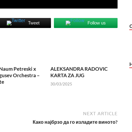
Tweet
Follow us
Naum Petreski х
ALEKSANDRA RADOVIC
usev Orchestra –
KARTA ZA JUG
te
30/03/2025
NEXT ARTICLE
Како најбрзо да го изладите виното?