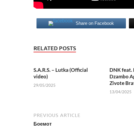
Share on Facebook
RELATED POSTS
S.A.R.S. – Lutka (Official
DNK feat. 
video)
Dzambo Ag
Zivote Bra
29/05/2025
13/04/2025
PREVIOUS ARTICLE
Боемот