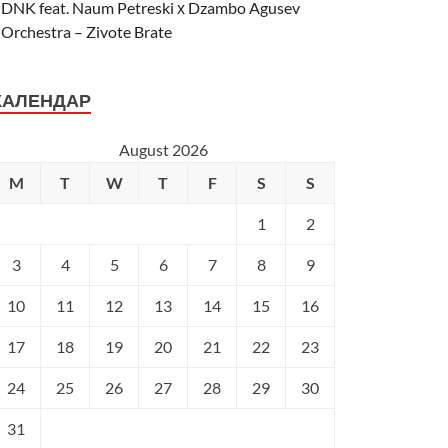
DNK feat. Naum Petreski х Dzambo Agusev
Orchestra – Zivote Brate
КАЛЕНДАР
August 2026
M
T
W
T
F
S
S
1
2
3
4
5
6
7
8
9
10
11
12
13
14
15
16
17
18
19
20
21
22
23
24
25
26
27
28
29
30
31