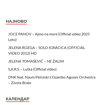
НАЈНОВО
JOCE PANOV – Ajmo na more (Official video 2025
Leto)
JELENA ROZGA – SOLO IGRACICA (OFFICIAL
VIDEO 2012) HD
JELENA TOMAŠEVIĆ – NE ŽALIM
S.A.R.S. – Lutka (Official video)
DNK feat. Naum Petreski х Dzambo Agusev Orchestra
– Zivote Brate
КАЛЕНДАР