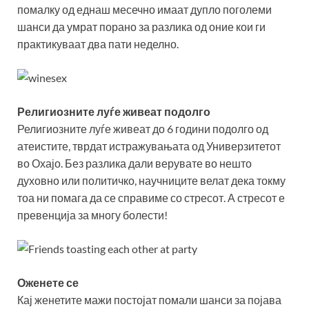
помалку од еднаш месечно имаат дупло поголеми
шанси да умрат порано за разлика од оние кои ги
практикуваат два пати неделно.
Религиозните луѓе живеат подолго
Религиозните луѓе живеат до 6 години подолго од
атеистите, тврдат истражувањата од Универзитетот
во Охајо. Без разлика дали верувате во нешто
духовно или политичко, научниците велат дека токму
тоа ни помага да се справиме со стресот. А стресот е
превенција за многу болести!
Оженете се
Кај женетите мажи постојат помали шанси за појава