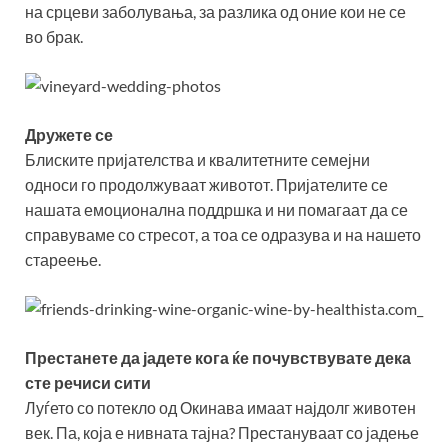
на срцеви заболувања, за разлика од оние кои не се
во брак.
Дружете се
Блиските пријателства и квалитетните семејни
односи го продолжуваат животот. Пријателите се
нашата емоционална поддршка и ни помагаат да се
справуваме со стресот, а тоа се одразува и на нашето
стареење.
Престанете да јадете кога ќе почувствувате дека
сте речиси сити
Луѓето со потекло од Окинава имаат најдолг животен
век. Па, која е нивната тајна? Престануваат со јадење