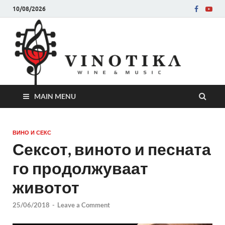
10/08/2026
Ви
Во слу
на нег
величе
Винот
MAIN MENU
ВИНО И СЕКС
Сексот, виното и песната
го продолжуваат
животот
25/06/2018
-
Leave a Comment