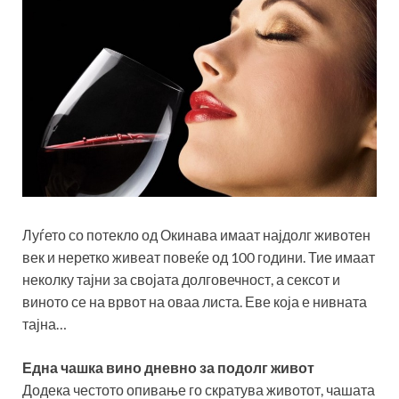
Луѓето со потекло од Окинава имаат најдолг животен
век и неретко живеат повеќе од 100 години. Тие имаат
неколку тајни за својата долговечност, а сексот и
виното се на врвот на оваа листа. Еве која е нивната
тајна…
Една чашка вино дневно за подолг живот
Додека честото опивање го скратува животот, чашата