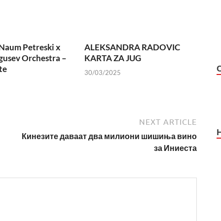
Naum Petreski х
ALEKSANDRA RADOVIC
usev Orchestra –
KARTA ZA JUG
te
30/03/2025
NEXT ARTICLE
Кинезите даваат два милиони шишиња вино
за Иниеста