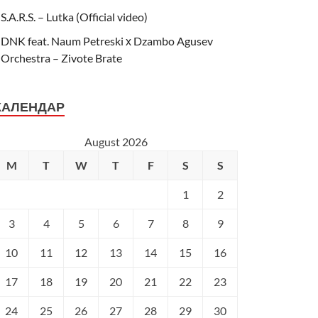
S.A.R.S. – Lutka (Official video)
DNK feat. Naum Petreski х Dzambo Agusev
Orchestra – Zivote Brate
КАЛЕНДАР
August 2026
M
T
W
T
F
S
S
1
2
3
4
5
6
7
8
9
10
11
12
13
14
15
16
17
18
19
20
21
22
23
24
25
26
27
28
29
30