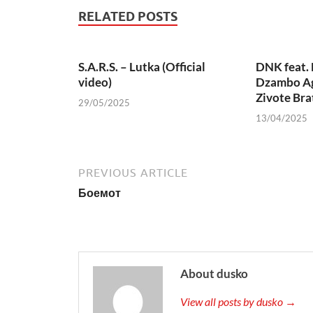
RELATED POSTS
S.A.R.S. – Lutka (Official
DNK feat. 
video)
Dzambo Ag
Zivote Bra
29/05/2025
13/04/2025
PREVIOUS ARTICLE
Боемот
About dusko
View all posts by dusko →