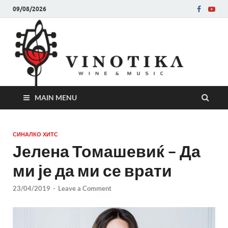
09/08/2026
Ви
Во слу
на нег
величе
Винот
MAIN MENU
СИНАЛКО ХИТС
Јелена Томашевиќ – Да
ми је да ми се врати
23/04/2019
-
Leave a Comment