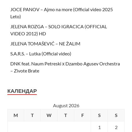
JOCE PANOV – Ajmo na more (Official video 2025
Leto)
JELENA ROZGA – SOLO IGRACICA (OFFICIAL
VIDEO 2012) HD
JELENA TOMAŠEVIĆ – NE ŽALIM
S.A.R.S. – Lutka (Official video)
DNK feat. Naum Petreski х Dzambo Agusev Orchestra
– Zivote Brate
КАЛЕНДАР
August 2026
M
T
W
T
F
S
S
1
2