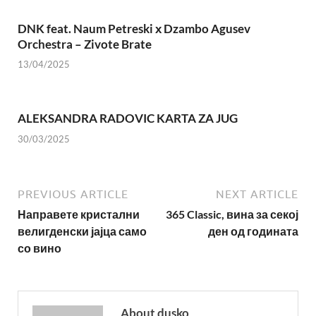
DNK feat. Naum Petreski х Dzambo Agusev
Orchestra – Zivote Brate
13/04/2025
ALEKSANDRA RADOVIC KARTA ZA JUG
30/03/2025
PREVIOUS ARTICLE
NEXT ARTICLE
Направете кристални
365 Classic, вина за секој
велигденски јајца само
ден од годината
со вино
About dusko