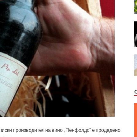
лиски производител на вино „Пенфолдс“ е продадено