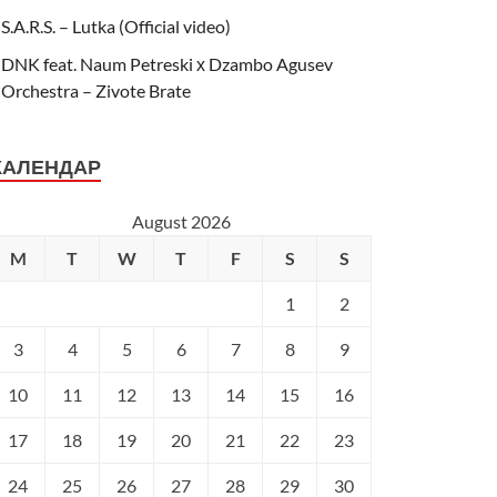
S.A.R.S. – Lutka (Official video)
DNK feat. Naum Petreski х Dzambo Agusev
Orchestra – Zivote Brate
КАЛЕНДАР
August 2026
M
T
W
T
F
S
S
1
2
3
4
5
6
7
8
9
10
11
12
13
14
15
16
17
18
19
20
21
22
23
24
25
26
27
28
29
30