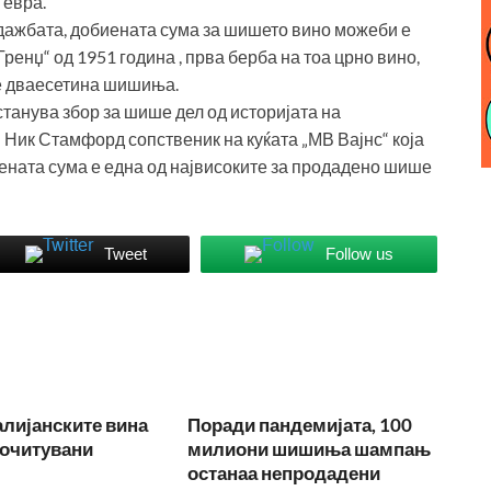
 евра.
одажбата, добиената сума за шишето вино можеби е
енџ“ од 1951 година , прва берба на тоа црно вино,
те дваесетина шишиња.
станува збор за шише дел од историјата на
 Ник Стамфорд сопственик на куќата „МВ Вајнс“ која
иената сума е една од највисоките за продадено шише
Tweet
Follow us
лијанските вина
Поради пандемијата, 100
почитувани
милиони шишиња шампањ
останаа непродадени