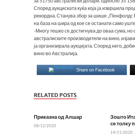
за 51750 австралиски долари, односно 35 158
Според аукциската куќа која ја извршила пр
рекордна. Станува збор за шише „Пенфолдс Гр
на база на шира од кое се останати само уш
-Многу тешко се достигнува до оваа сума, но 
австралиските производители на вино, изјави
ја организирала аукцијата. Според него, доб
вино во Австралија.
Share on Facebook
RELATED POSTS
Приказна од Алшар
Зошто Ита
се толку 
08/12/2020
14/11/2020