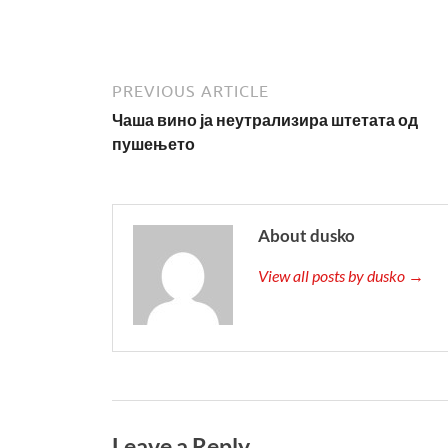
PREVIOUS ARTICLE
Чаша вино ја неутрализира штетата од
пушењето
About dusko
View all posts by dusko →
Leave a Reply