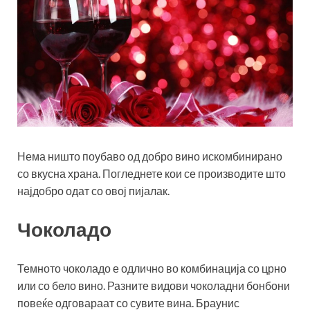
Нема ништо поубаво од добро вино искомбинирано
со вкусна храна. Погледнете кои се производите што
најдобро одат со овој пијалак.
Чоколадо
Темното чоколадо е одлично во комбинација со црно
или со бело вино. Разните видови чоколадни бонбони
повеќе одговараат со сувите вина. Браунис