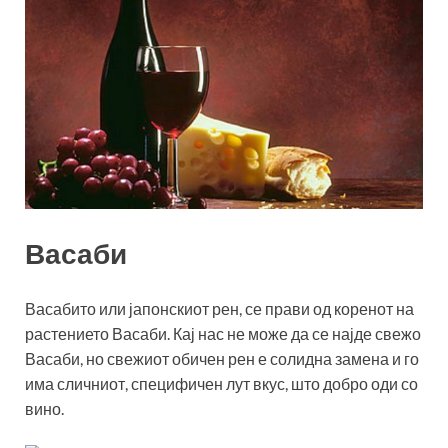
Васаби
Васабито или јапонскиот рен, се прави од коренот на
растението Васаби. Кај нас не може да се најде свежо
Васаби, но свежиот обичен рен е солидна замена и го
има сличниот, специфичен лут вкус, што добро оди со
вино.