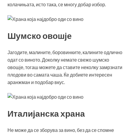
колачињата, исто така, се многу добар избор.
Шумско овошје
Јагодите, малините, боровинките, калините одлично
одат со виното. Доколку немате свежо шумско
овошје, тогаш можете да ставите неколку замрзнати
плодови во самата чаша. Ќе добиете интересен
аранжман и подобар вкус.
Италијанска храна
Не може да се зборува за вино, без да се спомне