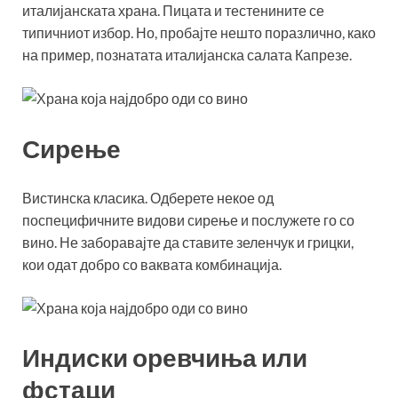
италијанската храна. Пицата и тестенините се
типичниот избор. Но, пробајте нешто поразлично, како
на пример, познатата италијанска салата Капрезе.
Сирење
Вистинска класика. Одберете некое од
поспецифичните видови сирење и послужете го со
вино. Не заборавајте да ставите зеленчук и грицки,
кои одат добро со ваквата комбинација.
Индиски оревчиња или
фстаци