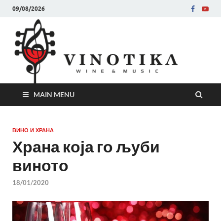
09/08/2026
Ви
Во слу
на нег
величе
Винот
MAIN MENU
ВИНО И ХРАНА
Храна која го љуби
виното
18/01/2020