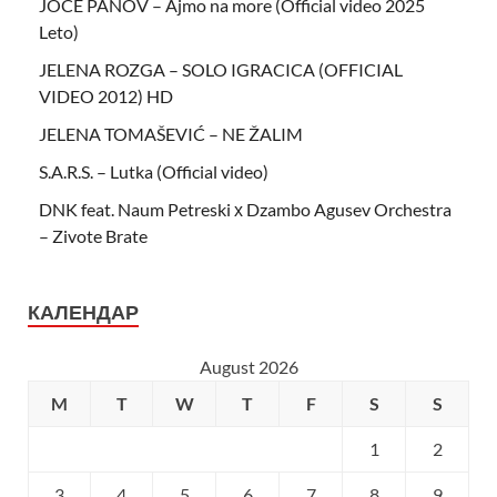
JOCE PANOV – Ajmo na more (Official video 2025
Leto)
JELENA ROZGA – SOLO IGRACICA (OFFICIAL
VIDEO 2012) HD
JELENA TOMAŠEVIĆ – NE ŽALIM
S.A.R.S. – Lutka (Official video)
DNK feat. Naum Petreski х Dzambo Agusev Orchestra
– Zivote Brate
КАЛЕНДАР
August 2026
M
T
W
T
F
S
S
1
2
3
4
5
6
7
8
9