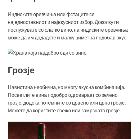
Индиските оревчиња или фстаците се
наједноставниот и највкусниот избор. Доколку ги
послужувате со слатко вино, на индиските оревчиња
може да им додадете и малку цимет за подобар вкус.
Грозје
Навистина необична, но многу вкусна комбинација.
Посветлите вина подобро одговараат со зелено
грозје, додека потемните со црвено или црно грозје.
Можете да користите свежо или замрзнато грозје.