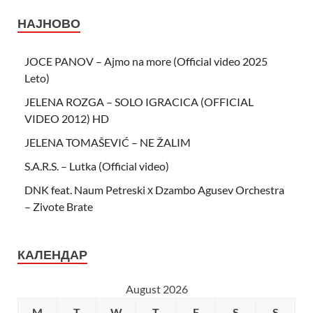
НАЈНОВО
JOCE PANOV – Ajmo na more (Official video 2025
Leto)
JELENA ROZGA – SOLO IGRACICA (OFFICIAL
VIDEO 2012) HD
JELENA TOMAŠEVIĆ – NE ŽALIM
S.A.R.S. – Lutka (Official video)
DNK feat. Naum Petreski х Dzambo Agusev Orchestra
– Zivote Brate
КАЛЕНДАР
August 2026
M
T
W
T
F
S
S