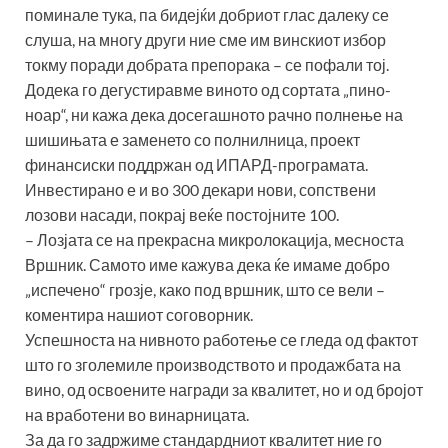
поминале тука, па бидејќи добриот глас далеку се
слуша, на многу други ние сме им винскиот избор
токму поради добрата препорака – се пофали тој.
Додека го дегустиравме виното од сортата „пино-
ноар“, ни кажа дека досегашното рачно полнење на
шишињата е заменето со полнилница, проект
финансиски поддржан од ИПАРД-програмата.
Инвестирано е и во 300 декари нови, сопствени
лозови насади, покрај веќе постојните 100.
– Лозјата се на прекрасна микролокација, месноста
Вршник. Самото име кажува дека ќе имаме добро
„испечено“ грозје, како под вршник, што се вели –
коментира нашиот соговорник.
Успешноста на нивното работење се гледа од фактот
што го зголемиле производството и продажбата на
вино, од освоените награди за квалитет, но и од бројот
на вработени во винарницата.
За да го задржиме стандардниот квалитет ние го