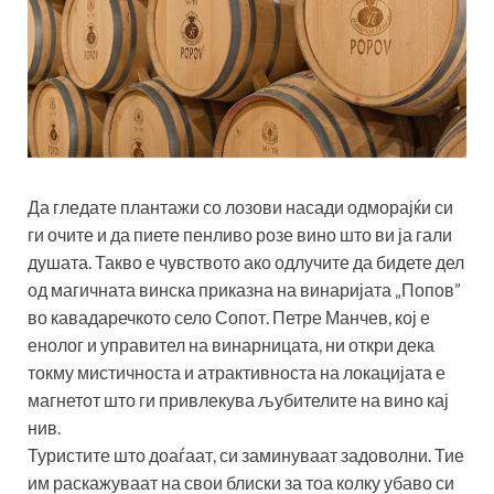
Да гледате плантажи со лозови насади одморајќи си
ги очите и да пиете пенливо розе вино што ви ја гали
душата. Такво е чувството ако одлучите да бидете дел
од магичната винска приказна на винаријата „Попов”
во кавадаречкото село Сопот. Петре Манчев, кој е
енолог и управител на винарницата, ни откри дека
токму мистичноста и атрактивноста на локацијата е
магнетот што ги привлекува љубителите на вино кај
нив.
Туристите што доаѓаат, си заминуваат задоволни. Тие
им раскажуваат на свои блиски за тоа колку убаво си