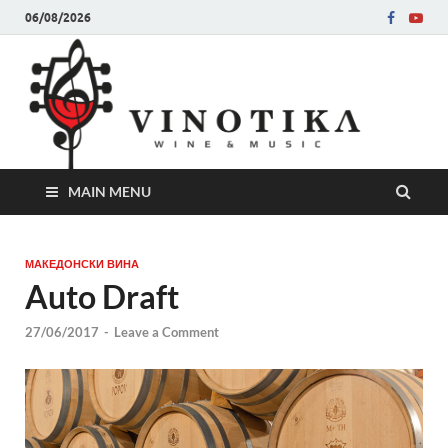
06/08/2026
Ви
Во слу
на нег
величе
Винот
MAIN MENU
МАКЕДОНСКИ ВИНА
Auto Draft
27/06/2017
-
Leave a Comment