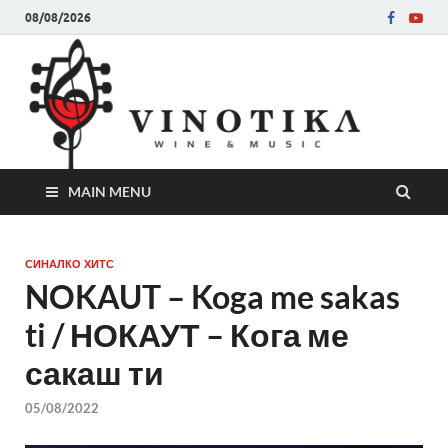
08/08/2026
Ви
Во слу
на нег
величе
Винот
MAIN MENU
СИНАЛКО ХИТС
NOKAUT – Koga me sakas
ti / НОКАУТ – Кога ме
сакаш ти
05/08/2022