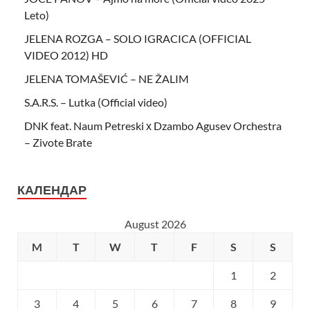
Leto)
JELENA ROZGA – SOLO IGRACICA (OFFICIAL
VIDEO 2012) HD
JELENA TOMAŠEVIĆ – NE ŽALIM
S.A.R.S. – Lutka (Official video)
DNK feat. Naum Petreski х Dzambo Agusev Orchestra
– Zivote Brate
КАЛЕНДАР
August 2026
M
T
W
T
F
S
S
1
2
3
4
5
6
7
8
9