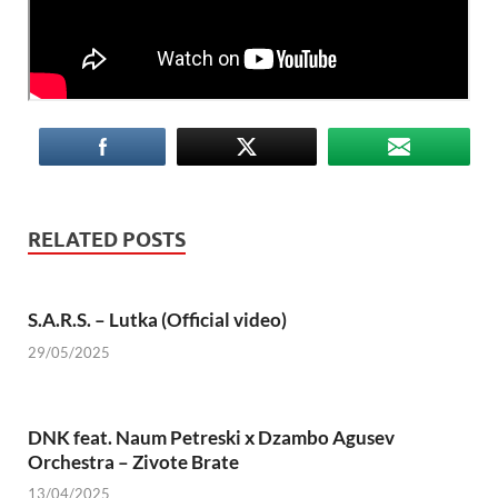
RELATED POSTS
S.A.R.S. – Lutka (Official video)
29/05/2025
DNK feat. Naum Petreski х Dzambo Agusev
Orchestra – Zivote Brate
13/04/2025