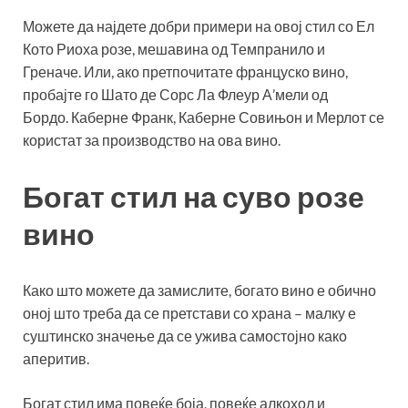
Можете да најдете добри примери на овој стил со Ел
Кото Риоха розе, мешавина од Темпранило и
Греначе. Или, ако претпочитате француско вино,
пробајте го Шато де Сорс Ла Флеур А’мели од
Бордо. Каберне Франк, Каберне Совињон и Мерлот се
користат за производство на ова вино.
Богат стил на суво розе
вино
Како што можете да замислите, богато вино е обично
оној што треба да се претстави со храна – малку е
суштинско значење да се ужива самостојно како
аперитив.
Богат стил има повеќе боја, повеќе алкохол и