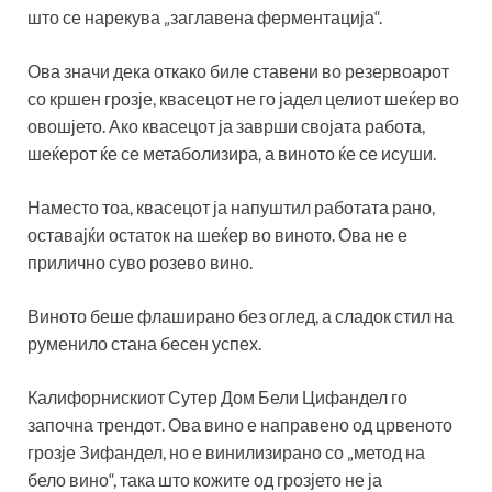
што се нарекува „заглавена ферментација“.
Ова значи дека откако биле ставени во резервоарот
со кршен грозје, квасецот не го јадел целиот шеќер во
овошјето. Ако квасецот ја заврши својата работа,
шеќерот ќе се метаболизира, а виното ќе се исуши.
Наместо тоа, квасецот ја напуштил работата рано,
оставајќи остаток на шеќер во виното. Ова не е
прилично суво розево вино.
Виното беше флаширано без оглед, а сладок стил на
руменило стана бесен успех.
Калифорнискиот Сутер Дом Бели Цифандел го
започна трендот. Ова вино е направено од црвеното
грозје Зифандел, но е винилизирано со „метод на
бело вино“, така што кожите од грозјето не ја