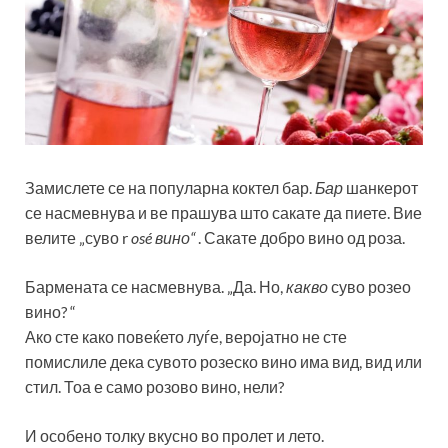
Замислете се на популарна коктел бар.
Бар
шанкерот
се насмевнува и ве прашува што сакате да пиете. Вие
велите „суво r
osé вино“
. Сакате добро вино од роза.
Бармената се насмевнува. „Да. Но,
какво
суво розео
вино? “
Ако сте како повеќето луѓе, веројатно не сте
помислиле дека сувото розеско вино има вид, вид или
стил. Тоа е само розово вино, нели?
И особено толку вкусно во пролет и лето.