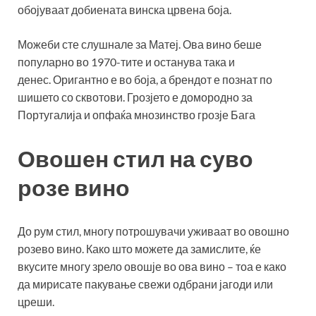
обојуваат добиената винска црвена боја.
Можеби сте слушнале за Матеј. Ова вино беше
популарно во 1970-тите и останува така и
денес. Оригантно е во боја, а брендот е познат по
шишето со сквотови. Грозјето е домородно за
Португалија и опфаќа мнозинство грозје Бага
Овошен стил на суво
розе вино
До рум стил, многу потрошувачи уживаат во овошно
розево вино. Како што можете да замислите, ќе
вкусите многу зрело овошје во ова вино – тоа е како
да мирисате пакување свежи одбрани јагоди или
цреши.