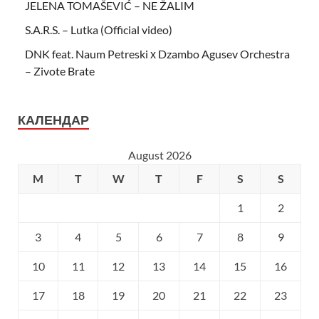
JELENA TOMAŠEVIĆ – NE ŽALIM
S.A.R.S. – Lutka (Official video)
DNK feat. Naum Petreski х Dzambo Agusev Orchestra
– Zivote Brate
КАЛЕНДАР
August 2026
M
T
W
T
F
S
S
1
2
3
4
5
6
7
8
9
10
11
12
13
14
15
16
17
18
19
20
21
22
23