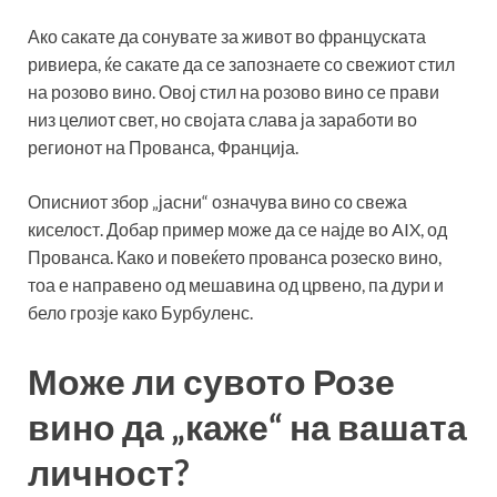
Ако сакате да сонувате за живот во француската
ривиера, ќе сакате да се запознаете со свежиот стил
на розово вино. Овој стил на розово вино се прави
низ целиот свет, но својата слава ја заработи во
регионот на Прованса, Франција.
Описниот збор „јасни“ означува вино со свежа
киселост. Добар пример може да се најде во AIX, од
Прованса. Како и повеќето прованса розеско вино,
тоа е направено од мешавина од црвено, па дури и
бело грозје како Бурбуленс.
Може ли сувото Розе
вино да „каже“ на вашата
личност?