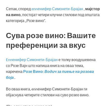
Сепак, според
ennенифер Симонети-Брајан
,
мајстор
на вино,
постојат четири клучни стилови под општата
категорија „Розе вино“.
Сува розе вино: Вашите
преференции за вкус
Ennенифер Симонети-Брајан
е толку воодушевена
со Розе Вајн што напиша книга на оваа тема,
наречена
Розе Вино:
Водич за пиење на розова
боја
.
Во оваа книга, ennенифер Симонети-Брајан ги
објаснува четирите стилови на суво розео вино.