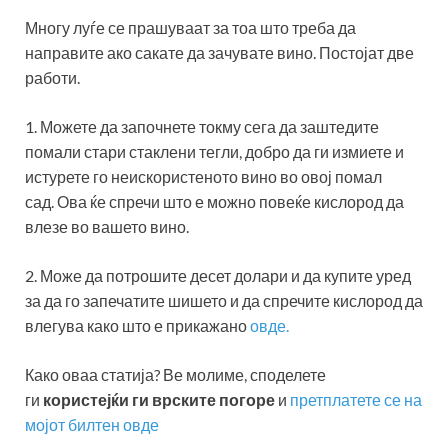
Многу луѓе се прашуваат за тоа што треба да
направите ако сакате да зачувате вино. Постојат две
работи.
1. Можете да започнете токму сега да заштедите
помали стари стаклени тегли, добро да ги измиете и
истурете го неискористеното вино во овој помал
сад. Ова ќе спречи што е можно повеќе кислород да
влезе во вашето вино.
2. Може да потрошите десет долари и да купите уред
за да го запечатите шишето и да спречите кислород да
влегува како што е прикажано
овде.
Како оваа статија? Ве молиме, споделете
ги
користејќи ги врските погоре
и
претплатете се на
мојот билтен овде