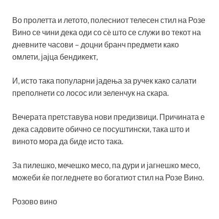
Во пролетта и летото, полесниот телесен стил на Розе
Вино се чини дека оди со сè што се служи во текот на
дневните часови – доцни бранч предмети како
омлети, јајца бендикект,
И, исто така популарни јадења за ручек како салати
преполнети со лосос или зеленчук на скара.
Вечерата претставува нови предизвици. Причината е
дека садовите обично се посуштински, така што и
виното мора да биде исто така.
За пилешко, мечешко месо, па дури и јагнешко месо,
можеби ќе погледнете во богатиот стил на Розе Вино.
Розово вино