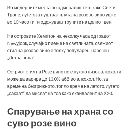
Во модерните места во одморалиштето како Свети
Тропе, луѓето ја пуштаат плута на розево вино уште
во 10 часот и ги одржуваат трупите на целиот ден.
На островите Хемптон на неколку часа од градот
Newујорк, случајно пиење на светлината, свежиот
стил на розово вино е толку популарен, наречен
„Летна вода“.
Остриот стил на Розе вино не е нужно низок алкохол и
може да варира до 13,0% абВ во алкохол. Но, за
време на безгрижното, топло време на летото, луѓето
„сакаат“ да мислат на тоа како еквивалент на Х20.
Спарување на храна со
суво розе вино