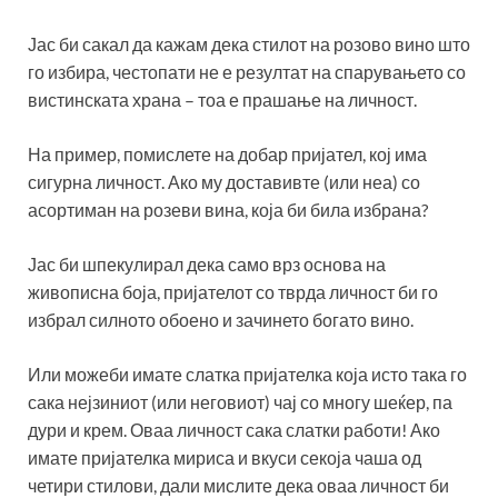
Јас би сакал да кажам дека стилот на розово вино што
го избира, честопати не е резултат на спарувањето со
вистинската храна – тоа е прашање на личност.
На пример, помислете на добар пријател, кој има
сигурна личност. Ако му доставивте (или неа) со
асортиман на розеви вина, која би била избрана?
Јас би шпекулирал дека само врз основа на
живописна боја, пријателот со тврда личност би го
избрал силното обоено и зачинето богато вино.
Или можеби имате слатка пријателка која исто така го
сака нејзиниот (или неговиот) чај со многу шеќер, па
дури и крем. Оваа личност сака слатки работи! Ако
имате пријателка мириса и вкуси секоја чаша од
четири стилови, дали мислите дека оваа личност би