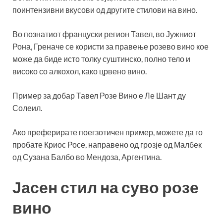
поинтензивни вкусови од другите стилови на вино.
Во познатиот француски регион Тавел, во Јужниот
Рона, Греначе се користи за правење розево вино кое
може да биде исто толку суштинско, полно тело и
високо со алкохол, како црвено вино.
Пример за добар Тавел Розе Вино е Ле Шант ду
Солеил.
Ако преферирате поегзотичен пример, можете да го
пробате Криос Росе, направено од грозје од Малбек
од Сузана Балбо во Мендоза, Аргентина.
Јасен стил на суво розе
вино