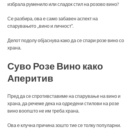
избрала руменило или сладок стил на розово вино?
Се разбира, ова е само забавен аспект на
спарувањето „вино и личност“.
Делот подолу објаснува како да се спари розе вино со
храна.
Суво Розе Вино како
Аперитив
Пред да се спротивставиме на спарување на вино и
храна, да речеме дека на одредени стилови на розе
вино воопшто не им треба храна.
Ова е клучна причина зошто тие се толку популарни.