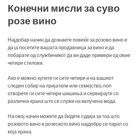
Конечни мисли за суво
розе вино
Најдобар начин да дознаете повеќе за розово вино е
да ја посетите вашата продавница за вино и да
побарате од службеникот да ви даде примери од овие
четири стилови.
Ако е можно, купете ги сите четири и на вашиот
следен собир на пријатели или семејство, поп
отворете ги сите четири шишиња и сервирајте со
различна храна што се служи на вклучена мода.
На овој начин можете да бидете судија за тоа што
розовото вино и розеското вино најдобро се парат со
која храна.