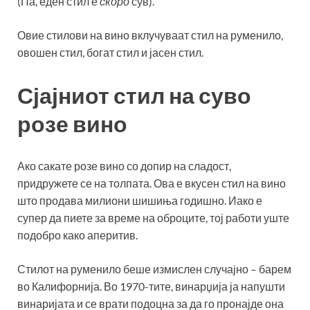
(Па, еден стил е
скоро
сув).
Овие стилови на вино вклучуваат стил на руменило,
овошен стил, богат стил и јасен стил.
Сјајниот стил на суво
розе вино
Ако сакате розе вино со допир на сладост,
придружете се на толпата. Ова е вкусен стил на вино
што продава милиони шишиња годишно. Иако е
супер да пиете за време на оброците, тој работи уште
подобро како аперитив.
Стилот на руменило беше измислен случајно – барем
во Калифорнија. Во 1970-тите, винарџија ја напушти
винаријата и се врати подоцна за да го пронајде она