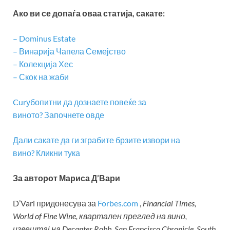
Ако ви се допаѓа оваа статија, сакате:
– Dominus Estate
– Винарија Чапела Семејство
– Колекција Хес
– Скок на жаби
Curубопитни да дознаете повеќе за
виното? Започнете овде
Дали сакате да ги зграбите брзите извори на
вино? Кликни тука
За авторот Мариса Д’Вари
D’Vari придонесува за
Forbes.com
,
Financial Times,
World of Fine Wine, квартален преглед на вино,
извештај на Decanter Robb, San Francisco Chronicle, South