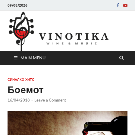
09/08/2026
Ви
Во слу
на нег
величе
Винот
MAIN MENU
СИНАЛКО ХИТС
Боемот
16/04/2018
-
Leave a Comment