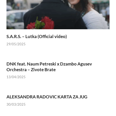
S.A.R.S. – Lutka (Official video)
29/05/2025
DNK feat. Naum Petreski х Dzambo Agusev
Orchestra – Zivote Brate
13/04/2025
ALEKSANDRA RADOVIC KARTA ZA JUG
30/03/2025