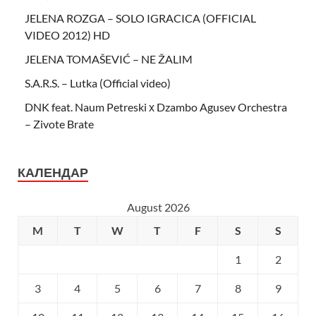
JELENA ROZGA – SOLO IGRACICA (OFFICIAL
VIDEO 2012) HD
JELENA TOMAŠEVIĆ – NE ŽALIM
S.A.R.S. – Lutka (Official video)
DNK feat. Naum Petreski х Dzambo Agusev Orchestra
– Zivote Brate
КАЛЕНДАР
August 2026
M
T
W
T
F
S
S
1
2
3
4
5
6
7
8
9