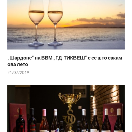
„Шардоне“ на ВВМ „ГД-ТИКВЕШ“ е се што сакам
ова лето
21/07/2019