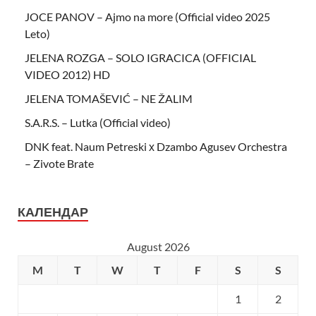
JOCE PANOV – Ajmo na more (Official video 2025
Leto)
JELENA ROZGA – SOLO IGRACICA (OFFICIAL
VIDEO 2012) HD
JELENA TOMAŠEVIĆ – NE ŽALIM
S.A.R.S. – Lutka (Official video)
DNK feat. Naum Petreski х Dzambo Agusev Orchestra
– Zivote Brate
КАЛЕНДАР
August 2026
M
T
W
T
F
S
S
1
2