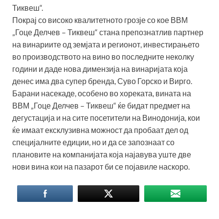
Тиквеш“.
Покрај со високо квалитетното грозје со кое ВВМ
„Гоце Делчев – Тиквеш“ стана препознатлив партнер
на винариите од земјата и регионот, инвестирањето
во производството на вино во последните неколку
години и даде нова димензија на винаријата која
денес има два супер бренда, Суво Горско и Вирго.
Барани насекаде, особено во хореката, вината на
ВВМ „Гоце Делчев – Тиквеш“ ќе бидат предмет на
дегустација и на сите посетители на Винодонија, кои
ќе имаат ексклузивна можност да пробаат дел од
специјалните едиции, но и да се запознаат со
плановите на компанијата која најавува уште две
нови вина кои на пазарот би се појавиле наскоро.