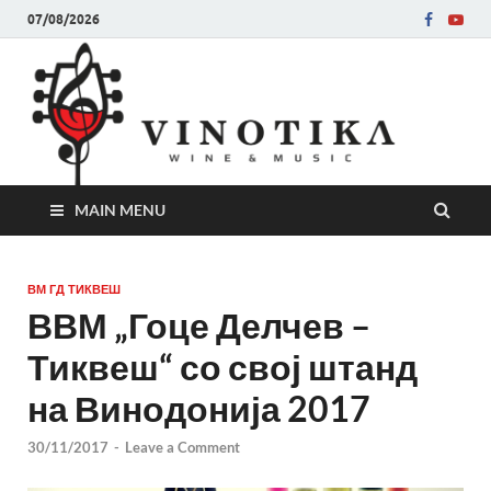
07/08/2026
Ви
Во слу
на нег
величе
Винот
MAIN MENU
ВМ ГД ТИКВЕШ
ВВМ „Гоце Делчев –
Тиквеш“ со свој штанд
на Винодонија 2017
30/11/2017
-
Leave a Comment