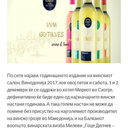
По сите најави, годинашното издание на винскиот
салон, Винодонија 2017, кое овој петок и сабота, 1 и 2
декември ќе се оддржи во хотел Мериот во Скопје,
дефинитивно ќе биде еден од најзначајните вински
настани годинава. А така голем настан не може да
помине без присуство на најголемиот производител
на винско грозје во Македонија, и на Балканот
воопшто, винарската визба Милеви „Гоце Делчев –