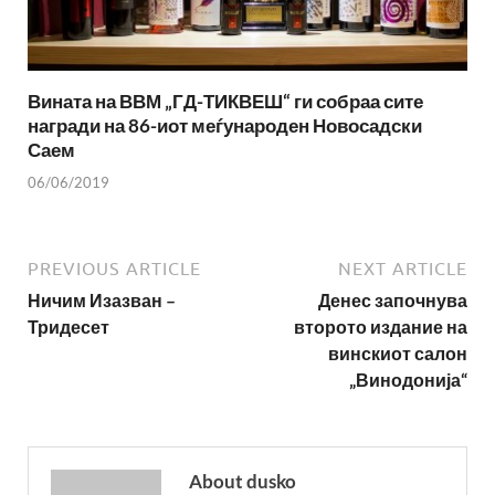
Вината на ВВМ „ГД-ТИКВЕШ“ ги собраа сите
награди на 86-иот меѓународен Новосадски
Саем
06/06/2019
PREVIOUS ARTICLE
NEXT ARTICLE
Ничим Изазван –
Денес започнува
Тридесет
второто издание на
винскиот салон
„Винодонија“
About dusko