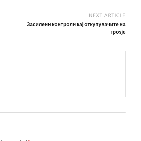
NEXT ARTICLE
Засилени контроли кај откупувачите на
грозје