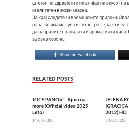
штетен по здравјети и не влијае на вкусот на
квалитетен вински квасец.
За крај следете ги временските прилики. Ова
рана. Ќе имаме суво и ситно грозје, како и гу
да направите полни, јаки и ароматични вина. 
за оваа сезона.
Share on Facebook
RELATED POSTS
JOCE PANOV – Ajmo na
JELENA R
more (Official video 2025
IGRACICA
Leto)
2012) HD
14/08/2025
23/07/2025