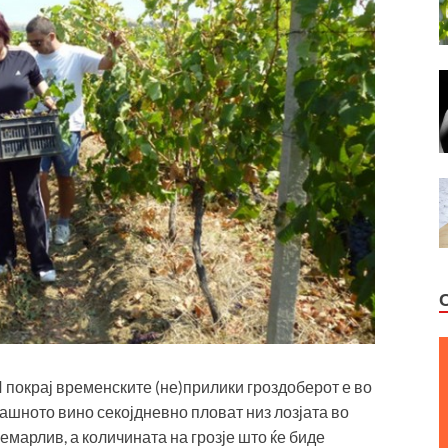
 покрај временските (не)прилики гроздоберот е во
ашното вино секојдневно пловат низ лозјата во
немарлив, а количината на грозје што ќе биде