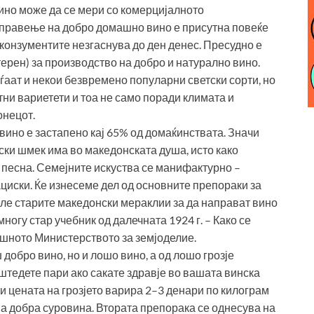
ино може да се мери со комерцијалното
 правење на добро домашно вино е присутна повеќе
конзументите незгаснува до ден денес. Пресудно е
 терен) за производство на добро и натурално вино.
ѓаат и некои безвремено популарни светски сорти, но
тни вариетети и тоа не само поради климата и
онецот.
ино е застапено кај 65% од домаќинствата. Значи
ски шмек има во македонската душа, исто како
 песна. Семејните искуства се манифактурно –
циски. Ќе изнесеме дел од основните препораки за
еле старите македонски мераклии за да направат вино
многу стар учебник од далечната 1924 г. – Како се
шното Министерството за земјоделие.
добро вино, но и лошо вино, а од лошо грозје
тедете пари ако сакате здравје во вашата винска
и цената на грозјето варира 2–3 денари по килограм
 на добра суровина. Втората препорака се однесува на