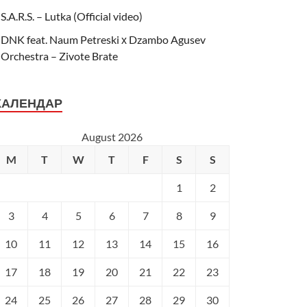
S.A.R.S. – Lutka (Official video)
DNK feat. Naum Petreski х Dzambo Agusev
Orchestra – Zivote Brate
КАЛЕНДАР
August 2026
M
T
W
T
F
S
S
1
2
3
4
5
6
7
8
9
10
11
12
13
14
15
16
17
18
19
20
21
22
23
24
25
26
27
28
29
30