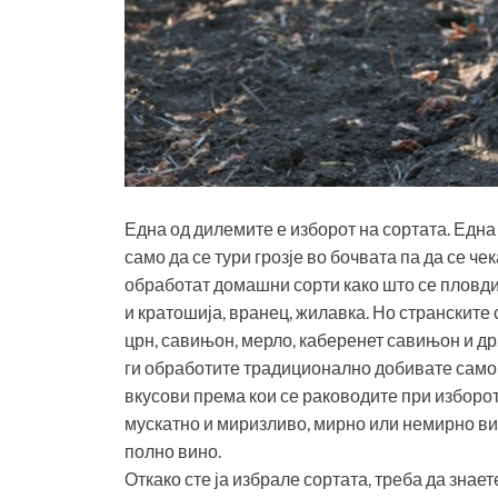
Една од дилемите е изборот на сортата. Една
само да се тури грозје во бочвата па да се ч
обработат домашни сорти како што се пловдин
и кратошија, вранец, жилавка. Но странските 
црн, савињон, мерло, каберенет савињон и др.
ги обработите традиционално добивате само 
вкусови према кои се раководите при изборо
мускатно и миризливо, мирно или немирно вин
полно вино.
Откако сте ја избрале сортата, треба да знае