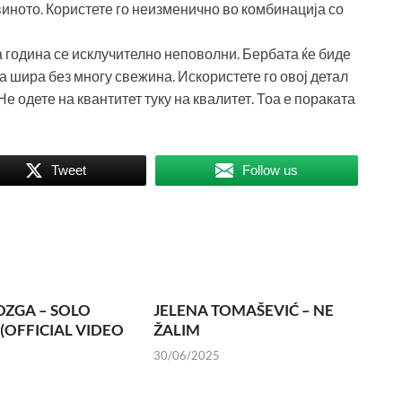
 виното. Користете го неизменично во комбинација со
а година се исклучително неповолни. Бербата ќе биде
ста шира без многу свежина. Искористете го овој детал
Не одете на квантитет туку на квалитет. Тоа е пораката
Tweet
Follow us
OZGA – SOLO
JELENA TOMAŠEVIĆ – NE
 (OFFICIAL VIDEO
ŽALIM
30/06/2025