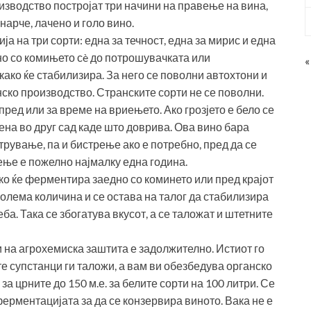
зводство постројат три начини на правење на вина,
нарче, лачено и голо вино.
ја на три сорти: една за течност, една за мирис и една
но со комињето сè до потрошувачката или
«
ако ќе стабилизира. За него се поволни автохтони и
нско производство. Странските сорти не се поволни.
пред или за време на вриењето. Ако грозјето е бело се
дена во друг сад каде што доврива. Ова вино бара
рување, па и бистрење ако е потребно, пред да се
ње е пожелно најмалку една година.
ако ќе ферментира заедно со коминето или пред крајот
голема количина и се остава на талог да стабилизира
. Така се збогатува вкусот, а се таложат и штетните
на агрохемиска заштита е задолжително. Истиот го
е супстанци ги таложи, а вам ви обезбедува органско
за црните до 150 м.е. за белите сорти на 100 литри. Се
ферментацијата за да се конзервира виното. Вака не е