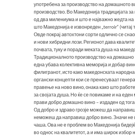
употребена за производство на домашното в
производство. Во Македонија традицијата за
од два милениума и што е најважно жедта на 
што Македонија е извонреден „terroir“ (читај
Овде покрај автохтони сорти одлично се снао
и нови хибридни лози. Регионот дава квалите
почвата, туку и поради меката душа на макед
Традиционалното производство на домашно в
една убава колективна меморија и добар вин
филигранот, исто како македонската народна
органски концепти кои се пренесуваат генера
правење на ново вино, онака како што работ
за својата душа. Но ќе се повикаме и на еден 
прави добро домашно вино – издаден од тога
Од добро и здраво грозје можеш да направиш 
неможеш да направиш добро вино. Значи не ш
чаша. Ова не е проблем во Македонија бидејќ
во однос на квалитетот, а и има широк избор