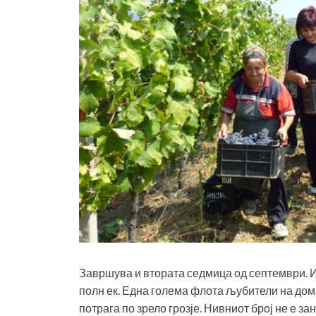
Завршува и втората седмица од септември. И
полн ек. Една голема флота љубители на дом
потрага по зрело грозје. Нивниот број не е за