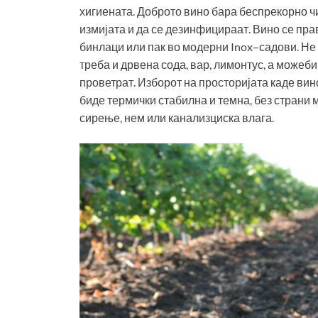
хигиената. Доброто вино бара беспрекорно ч
измијата и да се дезинфицираат. Вино се пра
бинлаци или пак во модерни Inox–садови. Не е
треба и дрвена сода, вар, лимонтус, а можеби
проветрат. Изборот на просторијата каде вино
биде термички стабилна и темна, без страни 
сирење, нем или канализциска влага.