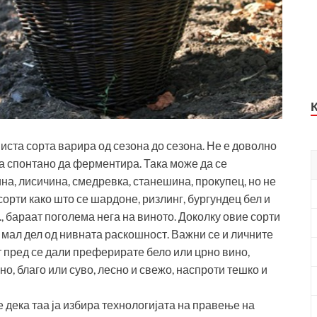
 иста сорта варира од сезона до сезона. Не е доволно
ека спонтано да ферментира. Така може да се
а, лисичина, смедревка, станешина, прокупец, но не
сорти како што се шардоне, ризлинг, бургундец бел и
, бараат поголема нега на виното. Доколку овие сорти
мал дел од нивната раскошност. Важни се и личните
т пред се дали преферирате бело или црно вино,
о, благо или суво, лесно и свежо, наспроти тешко и
те дека таа ја избира технологијата на правење на