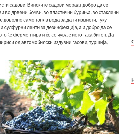
исти садови. Винските садови мораат добро да се
ви во дрвени бочви, во пластични буриња, во стаклени
 доволно само топла вода за да ги измиети, туку
 и сулфурни ленти за дезинфекција, а и добро да се
то ќе ферментира и ќе се чува е исто така битен. Да
мириси од автомобилски издувни гасови, туршија,