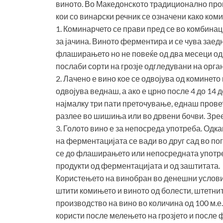
виното. Во Македонското традиционално прои
кои со винарски речник се означени како коми
1. Коминарчето се прави пред се во комбинаци
за јачина. Виното ферментира и се чува заед
флаширањето но не повеќе од два месеци одк
послаби сорти на грозје одгледувани на орга
2. Лачено е вино кое се одвојува од коминето 
одвојува веднаш, а ако е црно после 4 до 14 
најмалку три пати преточување, еднаш провет
разлее во шишиња или во дрвени бочви. Зрее
3. Голото вино е за непосреда употреба. Одк
на ферментацијата се вади во друг сад во по
се до флаширањето или непосредната употреба
продукти од ферментацијата и од заштитата.
Користењето на винобран во денешни услови 
штити комињето и виното од болести, штетнит
производство на вино во количина од 100 м.е. 
користи после мелењето на грозјето и после 