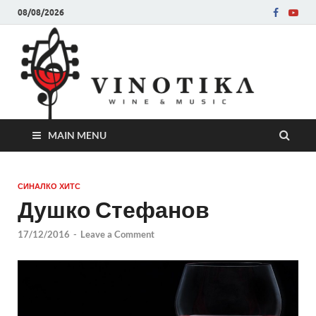
08/08/2026
Ви
Во слу
на нег
величе
Винот
MAIN MENU
СИНАЛКО ХИТС
Душко Стефанов
17/12/2016
-
Leave a Comment