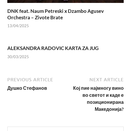
DNK feat. Naum Petreski х Dzambo Agusev
Orchestra – Zivote Brate
13/04/2025
ALEKSANDRA RADOVIC KARTA ZA JUG
30/03/2025
PREVIOUS ARTICLE
NEXT ARTICLE
Душко Стефанов
Кој пие најмногу вино
во светот и каде е
позиционирана
Македонија?