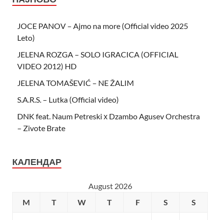
JOCE PANOV – Ajmo na more (Official video 2025
Leto)
JELENA ROZGA – SOLO IGRACICA (OFFICIAL
VIDEO 2012) HD
JELENA TOMAŠEVIĆ – NE ŽALIM
S.A.R.S. – Lutka (Official video)
DNK feat. Naum Petreski х Dzambo Agusev Orchestra
– Zivote Brate
КАЛЕНДАР
August 2026
M
T
W
T
F
S
S