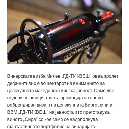
Винарската визба Милев „ГД-ТИКВЕШ“ оваа пролет
дефинитивно е во центарот на вниманието на
целокупната македонска винска јавност. Само две
недели по официјалната промоција на новиот
ребрендиран дизајн на целокупната Вирго линија,
ВВМ „ГД-ТИКВЕШ“ на јавноста и го претставува
виното „Сира“ со кое само се надополнува
фантастичното портфолио на винаријата.