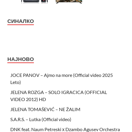
СИНАЛКО
НАЈНОВО
JOCE PANOV – Ajmo na more (Official video 2025
Leto)
JELENA ROZGA – SOLO IGRACICA (OFFICIAL
VIDEO 2012) HD
JELENA TOMAŠEVIĆ – NE ŽALIM
S.A.R.S. – Lutka (Official video)
DNK feat. Naum Petreski х Dzambo Agusev Orchestra