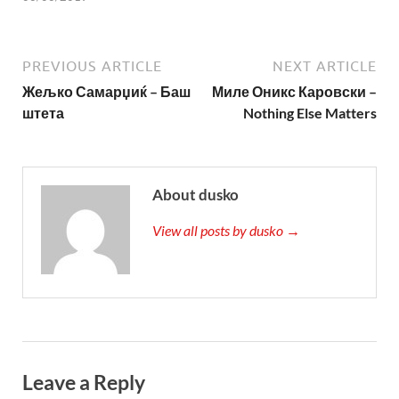
PREVIOUS ARTICLE
NEXT ARTICLE
Жељко Самарџиќ – Баш
Миле Оникс Каровски –
штета
Nothing Else Matters
About dusko
View all posts by dusko →
Leave a Reply