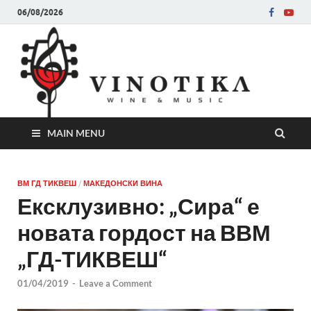
06/08/2026
Ви
Во слу
на нег
величе
Винот
MAIN MENU
ВМ ГД ТИКВЕШ
/
МАКЕДОНСКИ ВИНА
Ексклузивно: „Сира“ е
новата гордост на ВВМ
„ГД-ТИКВЕШ“
01/04/2019
-
Leave a Comment