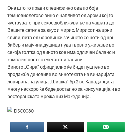
Она што го прави специфично ова по боја
темновиолетово вино е напливот од ароми кој го
чуствувате при секое доближување на чашата до
Вашите сетила за вкус и мирис. Мирисот на црни
сливи, пита од боровинки зачинето со ноти од црн
бибер и мајчина душица нудат врвно уживање во
секоја голтка од виното кое има одличен баланс и
комплексност со елегантни танини.
Виното „Сира“ официјално ќе биде пуштено во
продажба деновиве во винотеката на винаријата
лоцирана на улица „Шишка“ бр.2 во Кавадарци, а
многу наскоро ќе биде достапно за консумација и во
ресторанската мрежа низ Македонија.