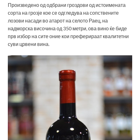
Произведено од одбрани гроздови од истоимената
сорта на грозје кое се одгледува на сопствените
лозови насади во атарот на селото Раец, на
надморска височина од 350 метри, ова вино ќе биде
прв избор на сите оние кои преферираат квалитетни
суви црвени вина.