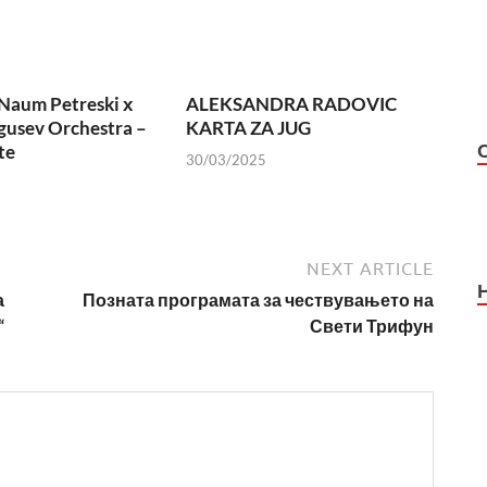
Naum Petreski х
ALEKSANDRA RADOVIC
usev Orchestra –
KARTA ZA JUG
te
30/03/2025
NEXT ARTICLE
а
Позната програмата за чествувањето на
“
Свети Трифун