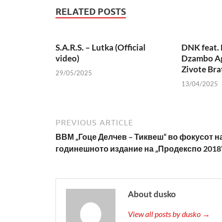
RELATED POSTS
S.A.R.S. – Lutka (Official
DNK feat. 
video)
Dzambo Ag
Zivote Bra
29/05/2025
13/04/2025
PREVIOUS ARTICLE
ВВМ „Гоце Делчев – Тиквеш“ во фокусот н
годинешното издание на „Продекспо 2018
About dusko
View all posts by dusko →