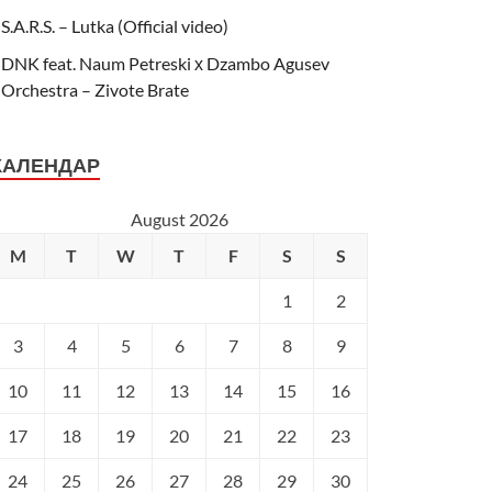
S.A.R.S. – Lutka (Official video)
DNK feat. Naum Petreski х Dzambo Agusev
Orchestra – Zivote Brate
КАЛЕНДАР
August 2026
M
T
W
T
F
S
S
1
2
3
4
5
6
7
8
9
10
11
12
13
14
15
16
17
18
19
20
21
22
23
24
25
26
27
28
29
30