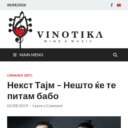
09/08/2026
Ви
Во слу
на нег
величе
Винот
MAIN MENU
СИНАЛКО ХИТС
Некст Тајм – Нешто ќе те
питам бабо
02/08/2019
-
Leave a Comment