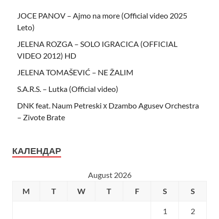
JOCE PANOV – Ajmo na more (Official video 2025
Leto)
JELENA ROZGA – SOLO IGRACICA (OFFICIAL
VIDEO 2012) HD
JELENA TOMAŠEVIĆ – NE ŽALIM
S.A.R.S. – Lutka (Official video)
DNK feat. Naum Petreski х Dzambo Agusev Orchestra
– Zivote Brate
КАЛЕНДАР
August 2026
M
T
W
T
F
S
S
1
2