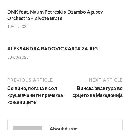
DNK feat. Naum Petreski х Dzambo Agusev
Orchestra – Zivote Brate
13/04/2025
ALEKSANDRA RADOVIC KARTA ZA JUG
30/03/2025
PREVIOUS ARTICLE
NEXT ARTICLE
Со вино, погача и сол
Винска авантура во
крушевчани ги пречекаа
срцето на Македонија
коњаниците
About dusko