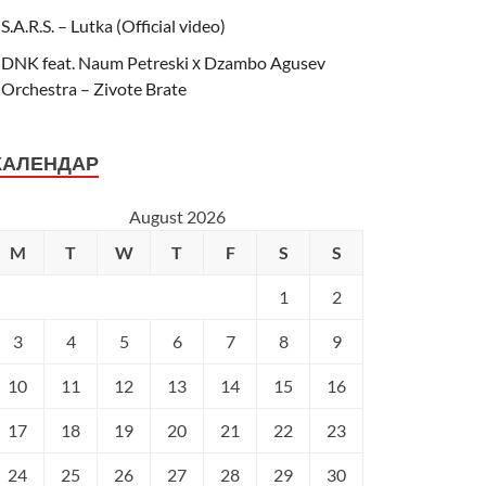
S.A.R.S. – Lutka (Official video)
DNK feat. Naum Petreski х Dzambo Agusev
Orchestra – Zivote Brate
КАЛЕНДАР
August 2026
M
T
W
T
F
S
S
1
2
3
4
5
6
7
8
9
10
11
12
13
14
15
16
17
18
19
20
21
22
23
24
25
26
27
28
29
30