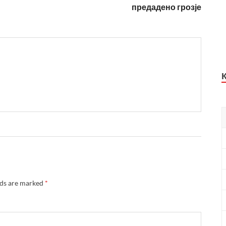
предадено грозје
lds are marked
*